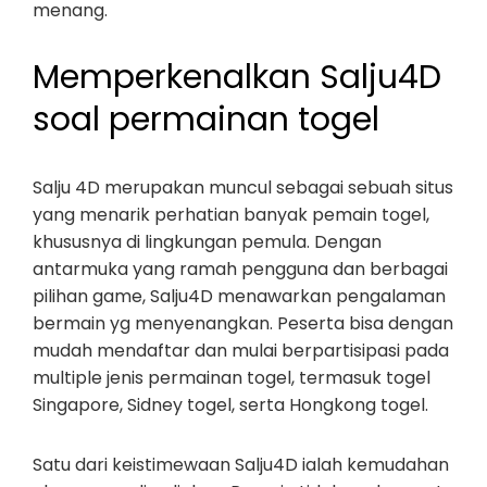
menang.
Memperkenalkan Salju4D
soal permainan togel
Salju 4D merupakan muncul sebagai sebuah situs
yang menarik perhatian banyak pemain togel,
khususnya di lingkungan pemula. Dengan
antarmuka yang ramah pengguna dan berbagai
pilihan game, Salju4D menawarkan pengalaman
bermain yg menyenangkan. Peserta bisa dengan
mudah mendaftar dan mulai berpartisipasi pada
multiple jenis permainan togel, termasuk togel
Singapore, Sidney togel, serta Hongkong togel.
Satu dari keistimewaan Salju4D ialah kemudahan