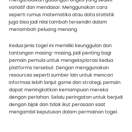
variatif dan mendasar. Menggunakan cara
seperti rumus matematika atau data statistik
juga bisa jadi nilai tambah tersendiri dalam
menambah peluang menang.
Kedua jenis togel ini memiliki keunggulan dan
tantangan masing-masing, jadi penting bagi
pemain pemula untuk mengeksplorasi kedua
platforms tersebut. Dengan menggunakan
resources seperti sumber lain untuk mencari
informasi lebih lanjut game dan strategi, pemain
dapat meningkatkan kemampuan mereka
dengan perlahan. Selalu peringatan untuk berjudi
dengan bijak dan tidak ikut perasaan saat
mengambil keputusan dalam permainan togel.