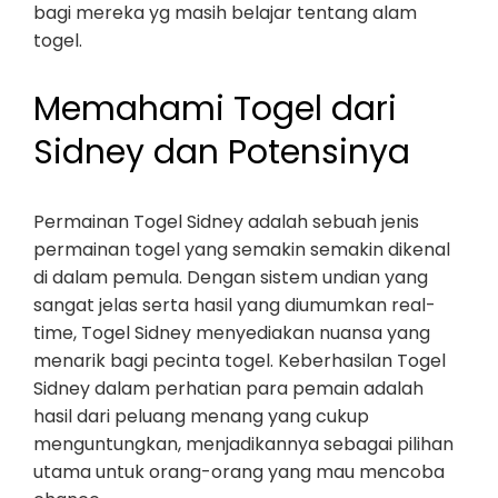
bagi mereka yg masih belajar tentang alam
togel.
Memahami Togel dari
Sidney dan Potensinya
Permainan Togel Sidney adalah sebuah jenis
permainan togel yang semakin semakin dikenal
di dalam pemula. Dengan sistem undian yang
sangat jelas serta hasil yang diumumkan real-
time, Togel Sidney menyediakan nuansa yang
menarik bagi pecinta togel. Keberhasilan Togel
Sidney dalam perhatian para pemain adalah
hasil dari peluang menang yang cukup
menguntungkan, menjadikannya sebagai pilihan
utama untuk orang-orang yang mau mencoba