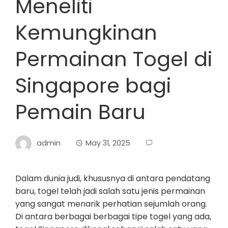
Meneliti
Kemungkinan
Permainan Togel di
Singapore bagi
Pemain Baru
admin
May 31, 2025
Dalam dunia judi, khususnya di antara pendatang
baru, togel telah jadi salah satu jenis permainan
yang sangat menarik perhatian sejumlah orang.
Di antara berbagai berbagai tipe togel yang ada,