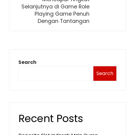
Selanjutnya di Game Role
Playing Game Penuh
Dengan Tantangan
Search
Search
Recent Posts