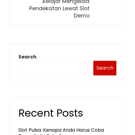
Belajar Mengelola
Pendekatan Lewat Slot
Demo
Search
Search
Recent Posts
Slot Pulsa: Kenapa Anda Harus Coba