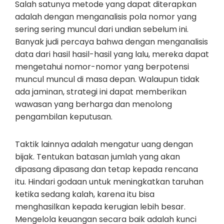
Salah satunya metode yang dapat diterapkan
adalah dengan menganalisis pola nomor yang
sering sering muncul dari undian sebelum ini.
Banyak judi percaya bahwa dengan menganalisis
data dari hasil hasil-hasil yang lalu, mereka dapat
mengetahui nomor-nomor yang berpotensi
muncul muncul di masa depan. Walaupun tidak
ada jaminan, strategi ini dapat memberikan
wawasan yang berharga dan menolong
pengambilan keputusan.
Taktik lainnya adalah mengatur uang dengan
bijak. Tentukan batasan jumlah yang akan
dipasang dipasang dan tetap kepada rencana
itu. Hindari godaan untuk meningkatkan taruhan
ketika sedang kalah, karena itu bisa
menghasilkan kepada kerugian lebih besar.
Mengelola keuangan secara baik adalah kunci