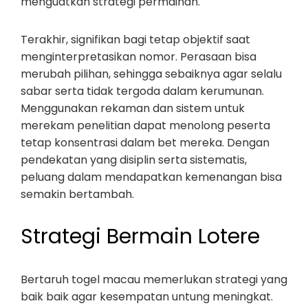
menguatkan strategi permainan.
Terakhir, signifikan bagi tetap objektif saat
menginterpretasikan nomor. Perasaan bisa
merubah pilihan, sehingga sebaiknya agar selalu
sabar serta tidak tergoda dalam kerumunan.
Menggunakan rekaman dan sistem untuk
merekam penelitian dapat menolong peserta
tetap konsentrasi dalam bet mereka. Dengan
pendekatan yang disiplin serta sistematis,
peluang dalam mendapatkan kemenangan bisa
semakin bertambah.
Strategi Bermain Lotere
Bertaruh togel macau memerlukan strategi yang
baik baik agar kesempatan untung meningkat.