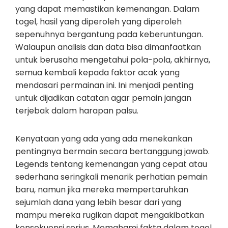
yang dapat memastikan kemenangan. Dalam
togel, hasil yang diperoleh yang diperoleh
sepenuhnya bergantung pada keberuntungan.
Walaupun analisis dan data bisa dimanfaatkan
untuk berusaha mengetahui pola-pola, akhirnya,
semua kembali kepada faktor acak yang
mendasari permainan ini. Ini menjadi penting
untuk dijadikan catatan agar pemain jangan
terjebak dalam harapan palsu.
Kenyataan yang ada yang ada menekankan
pentingnya bermain secara bertanggung jawab.
Legends tentang kemenangan yang cepat atau
sederhana seringkali menarik perhatian pemain
baru, namun jika mereka mempertaruhkan
sejumlah dana yang lebih besar dari yang
mampu mereka rugikan dapat mengakibatkan
konsekuensi serius. Memahami fakta dalam togel