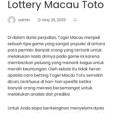
Lottery Macau Toto
admin
May 26, 2025
Di dalam dunia perjudian, Togel Macau menjadi
sebuah tipe game yang sangat populer di antara
para pemain. Banyak orang yang tertarik untuk
melakukan nasib dirinya pada game ini karena
memberikan peluang yang menarik bagus untuk
meraih keuntungan. Oleh sebab itu tidak heran
apabila cara betting Togel Macau Toto semakin
dicari, terkhusus di hari-hari spesifik ketika
banyak orang merasa bersemangat untuk
melakukan analisis dan prediksi.
Untuk Anda siapa berkeinginan menyelami dunia