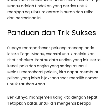
Macau adalah tindakan yang cerdas untuk
menjaga equilibrium antara hiburan dan risiko
dari permainan ini.
Panduan dan Trik Sukses
Supaya memperbesar peluang menang pada
lotere Togel Macau, esensial untuk melakukan
riset sebelum. Pantau data undian yang lalu serta
kenali pola dan angka yang sering muncul.
Melalui memahami pola ini, kita dapat membuat
pilihan yang lebih bijaksana saat memilih nomor
untuk taruhan Anda.
Berikutnya, manajemen uang kita dengan tepat.
Tetapkan batas untuk diri mengenai berapa