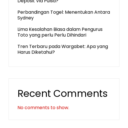
Deposit Via Pulsa?
Perbandingan Togel: Menentukan Antara
Sydney
Lima Kesalahan Biasa dalam Pengurus
Toto yang perlu Perlu Dihindari
Tren Terbaru pada Wargabet: Apa yang
Harus Diketahui?
Recent Comments
No comments to show.