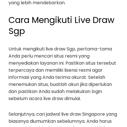
yang lebih mendebarkan.
Cara Mengikuti Live Draw
Sgp
Untuk mengikuti live draw Sgp, pertama-tama
Anda perlu mencari situs resmi yang
menyediakan layanan ini. Pastikan situs tersebut
terpercaya dan memiliki lisensi resmi agar
informasi yang Anda terima akurat. Setelah
menemukan situs, buatlah akun jika diperlukan
dan pastikan Anda sudah melakukan login
sebelum acara live draw dimulai.
Selanjutnya, cari jadwal live draw Singapore yang
biasanya diumumkan sebelumnya. Anda harus