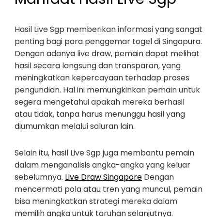
Hasil Live Sgp memberikan informasi yang sangat
penting bagi para penggemar togel di Singapura.
Dengan adanya live draw, pemain dapat melihat
hasil secara langsung dan transparan, yang
meningkatkan kepercayaan terhadap proses
pengundian. Hal ini memungkinkan pemain untuk
segera mengetahui apakah mereka berhasil
atau tidak, tanpa harus menunggu hasil yang
diumumkan melalui saluran lain.
Selain itu, hasil Live Sgp juga membantu pemain
dalam menganalisis angka-angka yang keluar
sebelumnya.
Live Draw Singapore
Dengan
mencermati pola atau tren yang muncul, pemain
bisa meningkatkan strategi mereka dalam
memilih angka untuk taruhan selanjutnya.