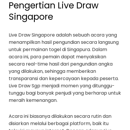
Pengertian Live Draw
Singapore
Live Draw Singapore adalah sebuah acara yang
menampilkan hasil pengundian secara langsung
untuk permainan togel di Singapura. Dalam
acara ini, para pemain dapat menyaksikan
secara real-time hasil dari pengundian angka
yang dilakukan, sehingga memberikan
transparansi dan kepercayaan kepada peserta.
Live Draw Sgp menjadi momen yang ditunggu-
tunggu bagi banyak penjudi yang berharap untuk
meraih kemenangan.
Acara ini biasanya dilakukan secara rutin dan
disiarkan melalui berbagai platform, baik itu