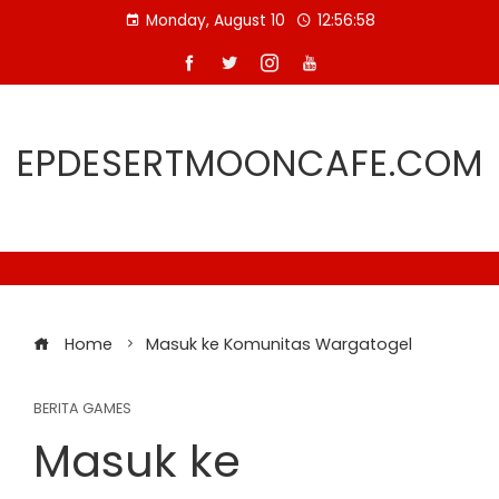
Skip
Monday, August 10
12:56:58
to
content
EPDESERTMOONCAFE.COM
Home
Masuk ke Komunitas Wargatogel
BERITA GAMES
Masuk ke