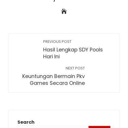
PREVIOUS POST
Hasil Lengkap SDY Pools
Hari Ini
NEXT POST
Keuntungan Bermain Pkv
Games Secara Online
Search