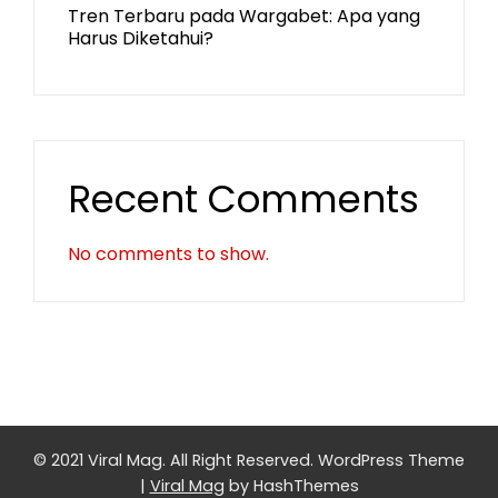
Tren Terbaru pada Wargabet: Apa yang
Harus Diketahui?
Recent Comments
No comments to show.
© 2021 Viral Mag. All Right Reserved.
WordPress Theme
|
Viral Mag
by HashThemes