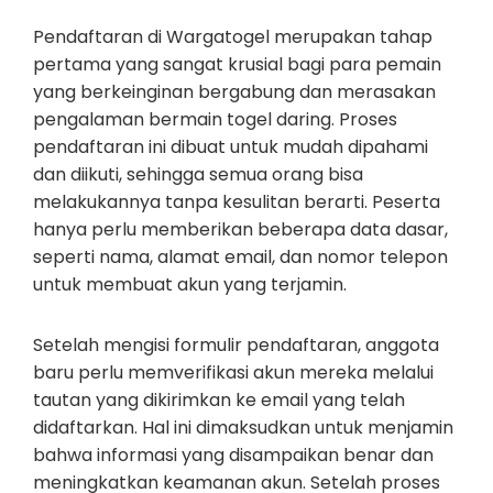
Pendaftaran di Wargatogel merupakan tahap
pertama yang sangat krusial bagi para pemain
yang berkeinginan bergabung dan merasakan
pengalaman bermain togel daring. Proses
pendaftaran ini dibuat untuk mudah dipahami
dan diikuti, sehingga semua orang bisa
melakukannya tanpa kesulitan berarti. Peserta
hanya perlu memberikan beberapa data dasar,
seperti nama, alamat email, dan nomor telepon
untuk membuat akun yang terjamin.
Setelah mengisi formulir pendaftaran, anggota
baru perlu memverifikasi akun mereka melalui
tautan yang dikirimkan ke email yang telah
didaftarkan. Hal ini dimaksudkan untuk menjamin
bahwa informasi yang disampaikan benar dan
meningkatkan keamanan akun. Setelah proses