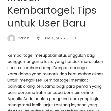
Kembartogel: Tips
untuk User Baru
admin
June 18, 2025
Kembartogel merupakan situs unggulan bagi
penggemar game lotto yang hendak merasakan
sensasi taruhan daring. Dengan berbagai
kemudahan yang menarik dan kemudahan akses
untuk mengakses, Kembartogel memikat
banyak orang, terutama bagi para pemain yang
baru pertama kali mencoba bermain online.
Apabila Anda adalah pengguna baru yang ingin
mengetahui lebih lanjut tentang layanan yang