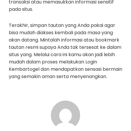
transaksi atau memasukkan informasi sensitif
pada situs.
Terakhir, simpan tautan yang Anda pakai agar
bisa mudah diakses kembali pada masa yang
akan datang. Mintalah informasi atau bookmark
tautan resmi supaya Anda tak tersesat ke dalam
situs yang. Melalui cara ini kamu akan jadi lebih
mudah dalam proses melakukan Login
Kembartogel dan mendapatkan sensasi bermain
yang semakin aman serta menyenangkan.