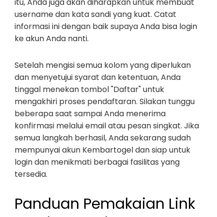
itu, Anda juga akan diharapkan untuk membuat
username dan kata sandi yang kuat. Catat
informasi ini dengan baik supaya Anda bisa login
ke akun Anda nanti.
Setelah mengisi semua kolom yang diperlukan
dan menyetujui syarat dan ketentuan, Anda
tinggal menekan tombol "Daftar" untuk
mengakhiri proses pendaftaran. Silakan tunggu
beberapa saat sampai Anda menerima
konfirmasi melalui email atau pesan singkat. Jika
semua langkah berhasil, Anda sekarang sudah
mempunyai akun Kembartogel dan siap untuk
login dan menikmati berbagai fasilitas yang
tersedia.
Panduan Pemakaian Link