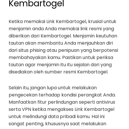
Kembartogel
Ketika memakai Link Kembartogel, krusial untuk
menjamin anda Anda memakai link resmi yang
diberikan dari Kembartogel. Menjamin keutuhan
tautan akan membantu Anda menjauhkan diri
dari situs phising atau penipuan yang berpotensi
membahayakan kamu. Pastikan untuk periksa
tautan agar menjamin itu itu sejalan dari yang
disediakan oleh sumber resmi Kembartogel.
Selain itu, jangan lupa untuk melakukan
pengecekan terhadap kondisi perangkat Anda.
Manfaatkan fitur perlindungan seperti antivirus
serta VPN ketika mengakses Link Kembartogel
untuk melindungi data pribadi kamu. Hal ini
sangat penting, khususnya saat melakukan