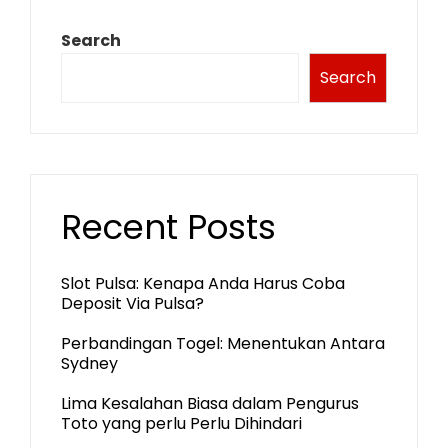
Search
Search
Recent Posts
Slot Pulsa: Kenapa Anda Harus Coba
Deposit Via Pulsa?
Perbandingan Togel: Menentukan Antara
Sydney
Lima Kesalahan Biasa dalam Pengurus
Toto yang perlu Perlu Dihindari