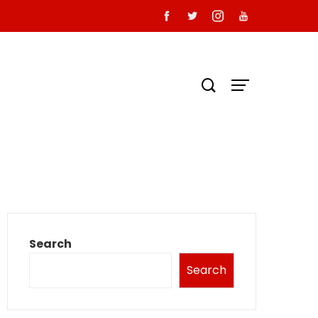
Search
Search