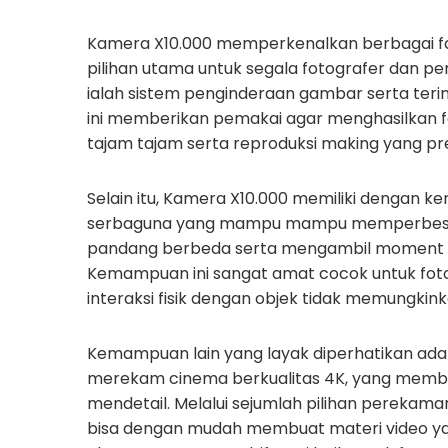
Kamera X10.000 memperkenalkan berbagai f
pilihan utama untuk segala fotografer dan 
ialah sistem penginderaan gambar serta teri
ini memberikan pemakai agar menghasilkan f
tajam tajam serta reproduksi making yang pres
Selain itu, Kamera X10.000 memiliki dengan 
serbaguna yang mampu mampu memperbesar s
pandang berbeda serta mengambil moment dari
Kemampuan ini sangat amat cocok untuk fotog
interaksi fisik dengan objek tidak memungkink
Kemampuan lain yang layak diperhatikan ada
merekam cinema berkualitas 4K, yang membe
mendetail. Melalui sejumlah pilihan perekam
bisa dengan mudah membuat materi video ya