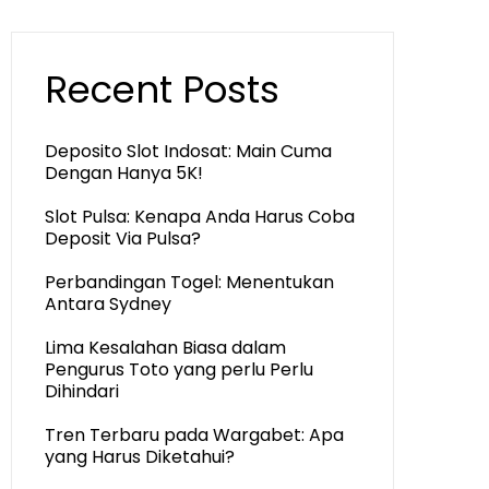
Recent Posts
Deposito Slot Indosat: Main Cuma
Dengan Hanya 5K!
Slot Pulsa: Kenapa Anda Harus Coba
Deposit Via Pulsa?
Perbandingan Togel: Menentukan
Antara Sydney
Lima Kesalahan Biasa dalam
Pengurus Toto yang perlu Perlu
Dihindari
Tren Terbaru pada Wargabet: Apa
yang Harus Diketahui?