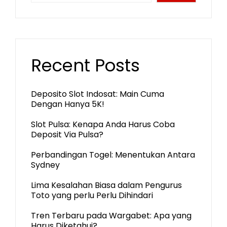
Recent Posts
Deposito Slot Indosat: Main Cuma
Dengan Hanya 5K!
Slot Pulsa: Kenapa Anda Harus Coba
Deposit Via Pulsa?
Perbandingan Togel: Menentukan Antara
Sydney
Lima Kesalahan Biasa dalam Pengurus
Toto yang perlu Perlu Dihindari
Tren Terbaru pada Wargabet: Apa yang
Harus Diketahui?