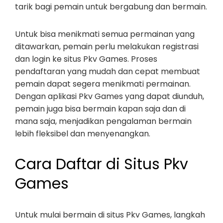
tarik bagi pemain untuk bergabung dan bermain.
Untuk bisa menikmati semua permainan yang
ditawarkan, pemain perlu melakukan registrasi
dan login ke situs Pkv Games. Proses
pendaftaran yang mudah dan cepat membuat
pemain dapat segera menikmati permainan.
Dengan aplikasi Pkv Games yang dapat diunduh,
pemain juga bisa bermain kapan saja dan di
mana saja, menjadikan pengalaman bermain
lebih fleksibel dan menyenangkan.
Cara Daftar di Situs Pkv
Games
Untuk mulai bermain di situs Pkv Games, langkah