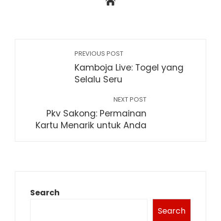
PREVIOUS POST
Kamboja Live: Togel yang
Selalu Seru
NEXT POST
Pkv Sakong: Permainan
Kartu Menarik untuk Anda
Search
Search