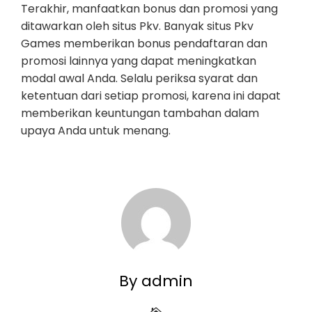
Terakhir, manfaatkan bonus dan promosi yang
ditawarkan oleh situs Pkv. Banyak situs Pkv
Games memberikan bonus pendaftaran dan
promosi lainnya yang dapat meningkatkan
modal awal Anda. Selalu periksa syarat dan
ketentuan dari setiap promosi, karena ini dapat
memberikan keuntungan tambahan dalam
upaya Anda untuk menang.
By admin