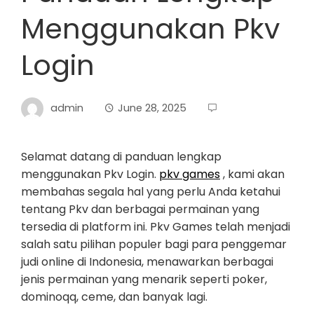
Menggunakan Pkv
Login
admin
June 28, 2025
Selamat datang di panduan lengkap
menggunakan Pkv Login.
pkv games
, kami akan
membahas segala hal yang perlu Anda ketahui
tentang Pkv dan berbagai permainan yang
tersedia di platform ini. Pkv Games telah menjadi
salah satu pilihan populer bagi para penggemar
judi online di Indonesia, menawarkan berbagai
jenis permainan yang menarik seperti poker,
dominoqq, ceme, dan banyak lagi.