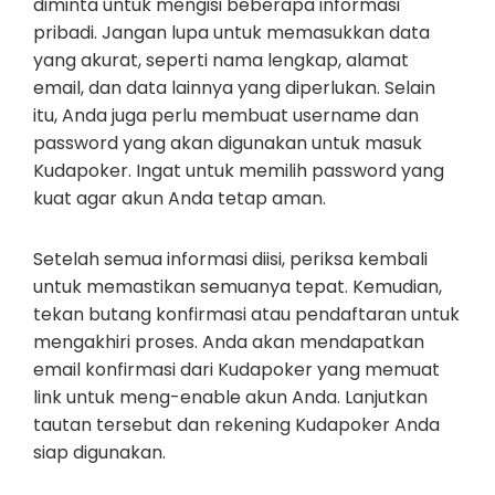
diminta untuk mengisi beberapa informasi
pribadi. Jangan lupa untuk memasukkan data
yang akurat, seperti nama lengkap, alamat
email, dan data lainnya yang diperlukan. Selain
itu, Anda juga perlu membuat username dan
password yang akan digunakan untuk masuk
Kudapoker. Ingat untuk memilih password yang
kuat agar akun Anda tetap aman.
Setelah semua informasi diisi, periksa kembali
untuk memastikan semuanya tepat. Kemudian,
tekan butang konfirmasi atau pendaftaran untuk
mengakhiri proses. Anda akan mendapatkan
email konfirmasi dari Kudapoker yang memuat
link untuk meng-enable akun Anda. Lanjutkan
tautan tersebut dan rekening Kudapoker Anda
siap digunakan.