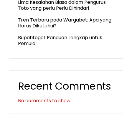
Lima Kesalahan Biasa dalam Pengurus
Toto yang perlu Perlu Dihindari
Tren Terbaru pada Wargabet: Apa yang
Harus Diketahui?
Bupatitogel: Panduan Lengkap untuk
Pemula
Recent Comments
No comments to show.