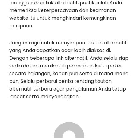
menggunakan link alternatif, pastikanlah Anda
memeriksa keterpercayaan dan keamanan
website itu untuk menghindari kemungkinan
penipuan.
Jangan ragu untuk menyimpan tautan alternatif
yang Anda dapatkan agar lebih diakses di.
Dengan beberapa link alternatif, Anda selalu siap
sedia dalam menikmati permainan kuda poker
secara halangan, kapan pun serta di mana mana
pun. Selalu perbarui berita tentang tautan
alternatif terbaru agar pengalaman Anda tetap
lancar serta menyenangkan.