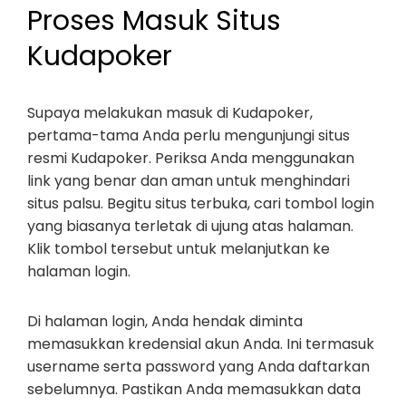
Proses Masuk Situs
Kudapoker
Supaya melakukan masuk di Kudapoker,
pertama-tama Anda perlu mengunjungi situs
resmi Kudapoker. Periksa Anda menggunakan
link yang benar dan aman untuk menghindari
situs palsu. Begitu situs terbuka, cari tombol login
yang biasanya terletak di ujung atas halaman.
Klik tombol tersebut untuk melanjutkan ke
halaman login.
Di halaman login, Anda hendak diminta
memasukkan kredensial akun Anda. Ini termasuk
username serta password yang Anda daftarkan
sebelumnya. Pastikan Anda memasukkan data