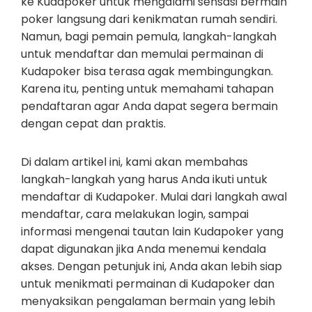
ke Kudapoker untuk mengalami sensasi bermain
poker langsung dari kenikmatan rumah sendiri.
Namun, bagi pemain pemula, langkah-langkah
untuk mendaftar dan memulai permainan di
Kudapoker bisa terasa agak membingungkan.
Karena itu, penting untuk memahami tahapan
pendaftaran agar Anda dapat segera bermain
dengan cepat dan praktis.
Di dalam artikel ini, kami akan membahas
langkah-langkah yang harus Anda ikuti untuk
mendaftar di Kudapoker. Mulai dari langkah awal
mendaftar, cara melakukan login, sampai
informasi mengenai tautan lain Kudapoker yang
dapat digunakan jika Anda menemui kendala
akses. Dengan petunjuk ini, Anda akan lebih siap
untuk menikmati permainan di Kudapoker dan
menyaksikan pengalaman bermain yang lebih