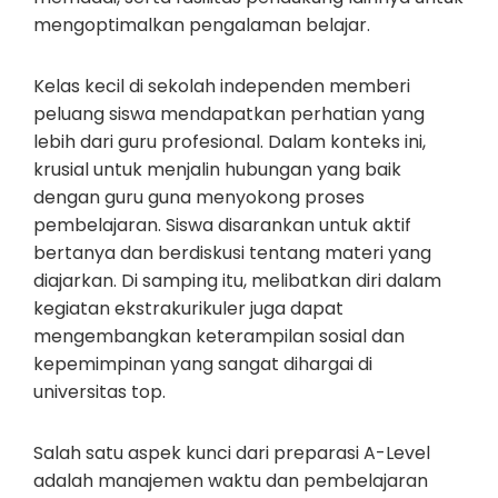
mengoptimalkan pengalaman belajar.
Kelas kecil di sekolah independen memberi
peluang siswa mendapatkan perhatian yang
lebih dari guru profesional. Dalam konteks ini,
krusial untuk menjalin hubungan yang baik
dengan guru guna menyokong proses
pembelajaran. Siswa disarankan untuk aktif
bertanya dan berdiskusi tentang materi yang
diajarkan. Di samping itu, melibatkan diri dalam
kegiatan ekstrakurikuler juga dapat
mengembangkan keterampilan sosial dan
kepemimpinan yang sangat dihargai di
universitas top.
Salah satu aspek kunci dari preparasi A-Level
adalah manajemen waktu dan pembelajaran