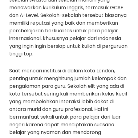
menawarkan kurikulum Inggris, termasuk GCSE
dan A-Level. Sekolah-sekolah tersebut biasanya
memiliki reputasi yang baik dan memberikan
pembelajaran berkualitas untuk para pelajar
internasional, khususnya pelajar dari Indonesia
yang ingin ingin bersiap untuk kuliah di perguruan
tinggi top.
Saat mencari institusi di dalam kota London,
penting untuk menghitung jumlah kelompok dan
pengalaman para guru. Sekolah elit yang ada di
kota tersebut sering kali memberikan kelas kecil
yang membolehkan interaksi lebih dekat di
antara murid dan guru profesional. Hal ini
bermanfaat sekali untuk para pelajar dari luar
negeri karena dapat menciptakan suasana
belajar yang nyaman dan mendorong