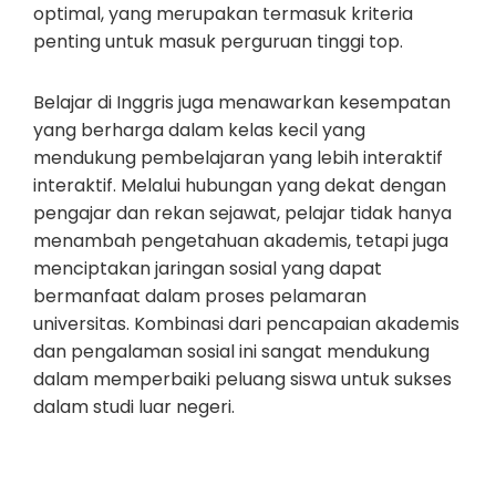
optimal, yang merupakan termasuk kriteria
penting untuk masuk perguruan tinggi top.
Belajar di Inggris juga menawarkan kesempatan
yang berharga dalam kelas kecil yang
mendukung pembelajaran yang lebih interaktif
interaktif. Melalui hubungan yang dekat dengan
pengajar dan rekan sejawat, pelajar tidak hanya
menambah pengetahuan akademis, tetapi juga
menciptakan jaringan sosial yang dapat
bermanfaat dalam proses pelamaran
universitas. Kombinasi dari pencapaian akademis
dan pengalaman sosial ini sangat mendukung
dalam memperbaiki peluang siswa untuk sukses
dalam studi luar negeri.