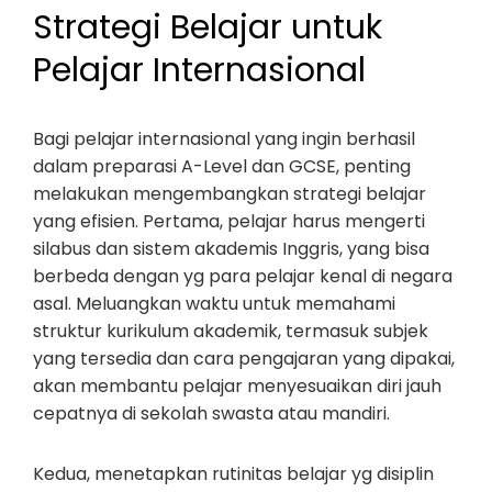
Strategi Belajar untuk
Pelajar Internasional
Bagi pelajar internasional yang ingin berhasil
dalam preparasi A-Level dan GCSE, penting
melakukan mengembangkan strategi belajar
yang efisien. Pertama, pelajar harus mengerti
silabus dan sistem akademis Inggris, yang bisa
berbeda dengan yg para pelajar kenal di negara
asal. Meluangkan waktu untuk memahami
struktur kurikulum akademik, termasuk subjek
yang tersedia dan cara pengajaran yang dipakai,
akan membantu pelajar menyesuaikan diri jauh
cepatnya di sekolah swasta atau mandiri.
Kedua, menetapkan rutinitas belajar yg disiplin