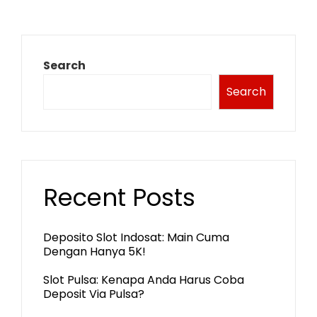
Search
Search
Recent Posts
Deposito Slot Indosat: Main Cuma
Dengan Hanya 5K!
Slot Pulsa: Kenapa Anda Harus Coba
Deposit Via Pulsa?