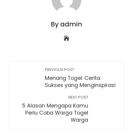
By admin
PREVIOUS POST
Menang Togel: Cerita
Sukses yang Menginspirasi
NEXT POST
5 Alasan Mengapa Kamu
Perlu Coba Warga Togel
Warga