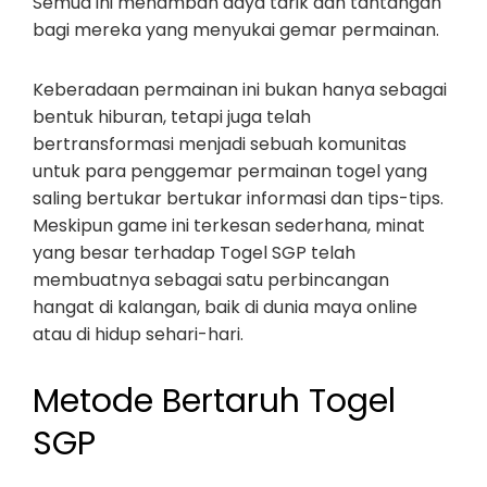
Semua ini menambah daya tarik dan tantangan
bagi mereka yang menyukai gemar permainan.
Keberadaan permainan ini bukan hanya sebagai
bentuk hiburan, tetapi juga telah
bertransformasi menjadi sebuah komunitas
untuk para penggemar permainan togel yang
saling bertukar bertukar informasi dan tips-tips.
Meskipun game ini terkesan sederhana, minat
yang besar terhadap Togel SGP telah
membuatnya sebagai satu perbincangan
hangat di kalangan, baik di dunia maya online
atau di hidup sehari-hari.
Metode Bertaruh Togel
SGP