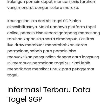
kalangan pemain dapat mencari jenis taruhan
yang menurut dengan selera mereka.
Keunggulan lain dari sisi togel SGP ialah
aksesibilitasnya. Melalui adanya platform togel
online, pemain bisa secara gampang memasang
taruhan kapan saja serta dimanapun. Fasilitas
live draw membuat menambahkan siaran
permainan, sebab para pemain bisa
menyaksikan pengundian dengan cara langsung.
Ini membuat permainan togel SGP jadi lebih
menarik dan memikat untuk para penggemar
togel.
Informasi Terbaru Data
Togel SGP