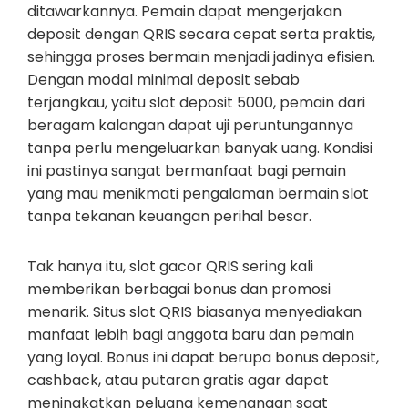
ditawarkannya. Pemain dapat mengerjakan
deposit dengan QRIS secara cepat serta praktis,
sehingga proses bermain menjadi jadinya efisien.
Dengan modal minimal deposit sebab
terjangkau, yaitu slot deposit 5000, pemain dari
beragam kalangan dapat uji peruntungannya
tanpa perlu mengeluarkan banyak uang. Kondisi
ini pastinya sangat bermanfaat bagi pemain
yang mau menikmati pengalaman bermain slot
tanpa tekanan keuangan perihal besar.
Tak hanya itu, slot gacor QRIS sering kali
memberikan berbagai bonus dan promosi
menarik. Situs slot QRIS biasanya menyediakan
manfaat lebih bagi anggota baru dan pemain
yang loyal. Bonus ini dapat berupa bonus deposit,
cashback, atau putaran gratis agar dapat
meningkatkan peluang kemenangan saat