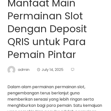
Manfaat Main
Permainan Slot
Dengan Deposit
QRIS untuk Para
Pemain Pintar
admin
July 14, 2025
Dalam alam permainan permainan slot,
pengembangan terus berlanjut guna
memberikan sensasi yang lebih ringan serta
menghiburkan bagi para pemain. Satu kemajuan