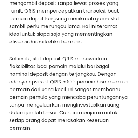
mengambil deposit tanpa lewat proses yang
rumit. QRIS mempercepatkan transaksi, buat
pemain dapat langsung menikmati game slot
sambil perlu menunggu lama. Hal ini teramat
ideal untuk siapa saja yang mementingkan
efisiensi durasi ketika bermain.
Selain itu, slot deposit QRIS menawarkan
fleksibilitas bagi pemain melalui berbagai
nominal deposit dengan terjangkau. Dengan
adanya opsi slot QRIS 5000, pemain bisa memulai
bermain dari uang kecil. Ini sangat membantu
pemain pemula yang mencoba peruntungannya
tanpa mengeluarkan menginvestasikan uang
dalam jumlah besar. Cara ini menjamin untuk
setiap orang dapat merasakan keseruan
bermain.