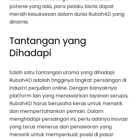
potensi yang ada, para pelaku bisnis dapat
meraih kesuksesan dalam dunia Rubah4D yang
dinamis.
Tantangan yang
Dihadapi
Salah satu tantangan utama yang dihadapi
Rubah4D adalah tingginya tingkat persaingan di
industri perjudian online. Dengan banyaknya
platform lain yang menawarkan layanan serupa,
Rubah4D harus berusaha keras untuk menarik
dan mempertahankan pemain. Dalam
menghadapi persaingan ini, perlu adanya inovasi
yang terus menerus dan penawaran yang
menarik untuk memperkuat posisi di pasar.