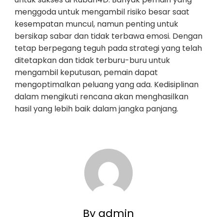
menggoda untuk mengambil risiko besar saat
kesempatan muncul, namun penting untuk
bersikap sabar dan tidak terbawa emosi. Dengan
tetap berpegang teguh pada strategi yang telah
ditetapkan dan tidak terburu-buru untuk
mengambil keputusan, pemain dapat
mengoptimalkan peluang yang ada. Kedisiplinan
dalam mengikuti rencana akan menghasilkan
hasil yang lebih baik dalam jangka panjang.
By admin