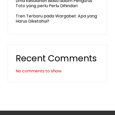
Lima Kesalahan Biasa dalam Pengurus
Toto yang perlu Perlu Dihindari
Tren Terbaru pada Wargabet: Apa yang
Harus Diketahui?
Recent Comments
No comments to show.