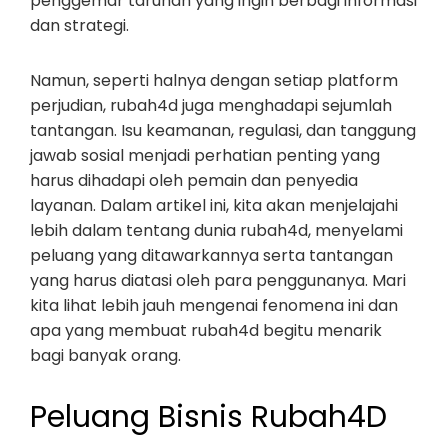
penggemar taruhan yang ingin berbagi informasi
dan strategi.
Namun, seperti halnya dengan setiap platform
perjudian, rubah4d juga menghadapi sejumlah
tantangan. Isu keamanan, regulasi, dan tanggung
jawab sosial menjadi perhatian penting yang
harus dihadapi oleh pemain dan penyedia
layanan. Dalam artikel ini, kita akan menjelajahi
lebih dalam tentang dunia rubah4d, menyelami
peluang yang ditawarkannya serta tantangan
yang harus diatasi oleh para penggunanya. Mari
kita lihat lebih jauh mengenai fenomena ini dan
apa yang membuat rubah4d begitu menarik
bagi banyak orang.
Peluang Bisnis Rubah4D