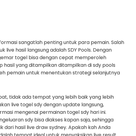
nformasi sangatlah penting untuk para pemain. Salah
k live hasil langsung adalah SDY Pools. Dengan
ggemar togel bisa dengan cepat memperoleh
p hasil yang ditampilkan ditampilkan di sdy pools
leh pemain untuk menentukan strategi selanjutnya
t, tidak ada tempat yang lebih baik yang lebih
kan live togel sdy dengan update langsung,
rmasi mengenai permainan togel sdy hari ini.
ngeluaran sdy bisa diakses kapan saja, sehingga
k dari hasil live draw sydney. Apakah kah Anda
dalah tempat ideal untuk menyaksikan live result