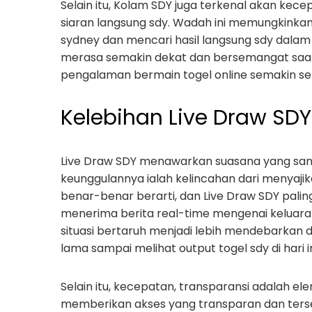
Selain itu, Kolam SDY juga terkenal akan k
siaran langsung sdy. Wadah ini memungkinkan
sydney dan mencari hasil langsung sdy dalam 
merasa semakin dekat dan bersemangat saa
pengalaman bermain togel online semakin se
Kelebihan Live Draw SDY
Live Draw SDY menawarkan suasana yang sanga
keunggulannya ialah kelincahan dari menyajika
benar-benar berarti, dan Live Draw SDY pal
menerima berita real-time mengenai keluaran 
situasi bertaruh menjadi lebih mendebarkan d
lama sampai melihat output togel sdy di hari in
Selain itu, kecepatan, transparansi adalah e
memberikan akses yang transparan dan terse