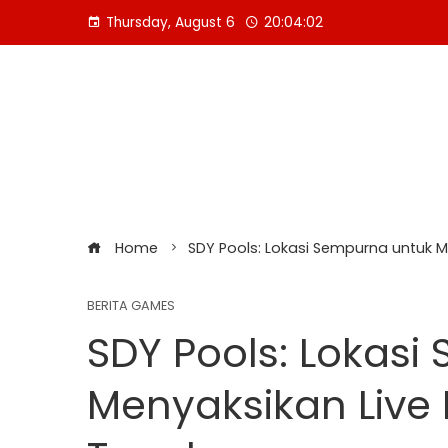
Skip
Thursday, August 6
20:04:03
to
content
Home
SDY Pools: Lokasi Sempurna untuk M
BERITA GAMES
SDY Pools: Lokasi
Menyaksikan Live