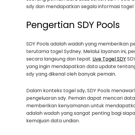
sdy dan mendapatkan segala informasi togel
Pengertian SDY Pools
SDY Pools adalah wadah yang memberikan p
terutama togel Sydney. Melalui layanan ini,
secara langsung dan tepat.
Live Togel SDY
SDY
yang ingin mendapatkan data update tentang k
sdy yang dikenal oleh banyak pemain.
Dalam konteks togel sdy, SDY Pools menawar
pengeluaran sdy. Pemain dapat mencari data t
memberikan kenyamanan untuk mendapatkan 
adalah wadah yang sangat penting bagi siapa
kemajuan data undian.