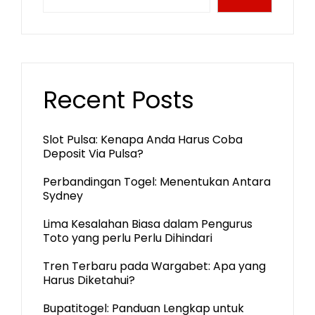
Recent Posts
Slot Pulsa: Kenapa Anda Harus Coba
Deposit Via Pulsa?
Perbandingan Togel: Menentukan Antara
Sydney
Lima Kesalahan Biasa dalam Pengurus
Toto yang perlu Perlu Dihindari
Tren Terbaru pada Wargabet: Apa yang
Harus Diketahui?
Bupatitogel: Panduan Lengkap untuk