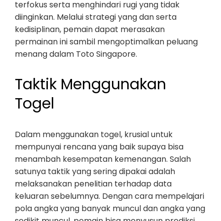
terfokus serta menghindari rugi yang tidak
diinginkan. Melalui strategi yang dan serta
kedisiplinan, pemain dapat merasakan
permainan ini sambil mengoptimalkan peluang
menang dalam Toto Singapore.
Taktik Menggunakan
Togel
Dalam menggunakan togel, krusial untuk
mempunyai rencana yang baik supaya bisa
menambah kesempatan kemenangan. Salah
satunya taktik yang sering dipakai adalah
melaksanakan penelitian terhadap data
keluaran sebelumnya. Dengan cara mempelajari
pola angka yang banyak muncul dan angka yang
sedikit muncul, pemain bisa menyusun prediksi