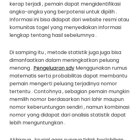
kerap terjadi , pemain dapat mengidentifikasi
angka-angka yang berpotensi untuk dipilih .
Informasi ini bisa didapat dari website resmi atau
komunitas togel yang menyediakan informasi
lengkap tentang hasil sebelumnya .
Di samping itu , metode statistik juga juga bisa
dimanfaatkan dalam meningkatkan peluang
menang .
Pengeluaran sdy
Menggunakan rumus
matematis serta probabilitas dapat membantu
pemain mengerti peluang terjadinya nomor
tertentu . Contohnya , sebagian pemain mungkin
memilih nomor berdasarkan hari lahir maupun
nomor keberuntungan sendiri , namun kombinasi
nomor yang didapat dari analisis statistik dapat
lebih menguntungkan .
Akhirnya , krusial agar supaya tidak berlebihan