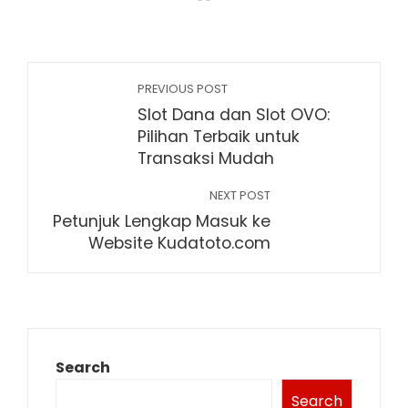
PREVIOUS POST
Slot Dana dan Slot OVO:
Pilihan Terbaik untuk
Transaksi Mudah
NEXT POST
Petunjuk Lengkap Masuk ke
Website Kudatoto.com
Search
Search