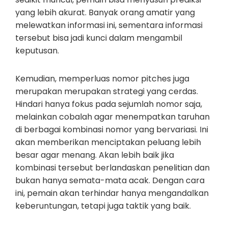
yang lebih akurat. Banyak orang amatir yang
melewatkan informasi ini, sementara informasi
tersebut bisa jadi kunci dalam mengambil
keputusan.
Kemudian, memperluas nomor pitches juga
merupakan merupakan strategi yang cerdas.
Hindari hanya fokus pada sejumlah nomor saja,
melainkan cobalah agar menempatkan taruhan
di berbagai kombinasi nomor yang bervariasi. Ini
akan memberikan menciptakan peluang lebih
besar agar menang. Akan lebih baik jika
kombinasi tersebut berlandaskan penelitian dan
bukan hanya semata-mata acak. Dengan cara
ini, pemain akan terhindar hanya mengandalkan
keberuntungan, tetapi juga taktik yang baik.