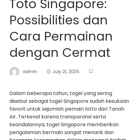
Toto Singapore:
Possibilities dan
Cara Permainan
dengan Cermat
admin
July 21, 2025
Dalam beberapa tahun, togel yang sering
disebut sebagai togel Singapore sudah kesukaan
favorit untuk sejumlah pemain lotto dari Tanah
Air. Terkenal karena transparansi serta
keandalannya, togel Singapore memberikan
pengalaman bermain sangat menarik dan