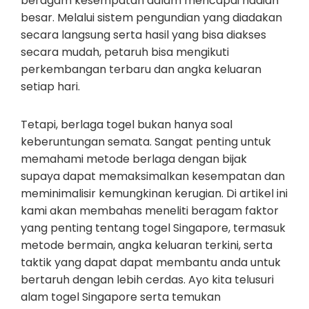
beragam kesempatan dalam mencapai hadiah
besar. Melalui sistem pengundian yang diadakan
secara langsung serta hasil yang bisa diakses
secara mudah, petaruh bisa mengikuti
perkembangan terbaru dan angka keluaran
setiap hari.
Tetapi, berlaga togel bukan hanya soal
keberuntungan semata. Sangat penting untuk
memahami metode berlaga dengan bijak
supaya dapat memaksimalkan kesempatan dan
meminimalisir kemungkinan kerugian. Di artikel ini
kami akan membahas meneliti beragam faktor
yang penting tentang togel Singapore, termasuk
metode bermain, angka keluaran terkini, serta
taktik yang dapat dapat membantu anda untuk
bertaruh dengan lebih cerdas. Ayo kita telusuri
alam togel Singapore serta temukan