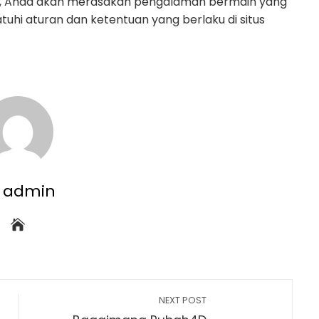
t 4D, Anda akan merasakan pengalaman bermain yang
tuhi aturan dan ketentuan yang berlaku di situs
 admin
NEXT POST