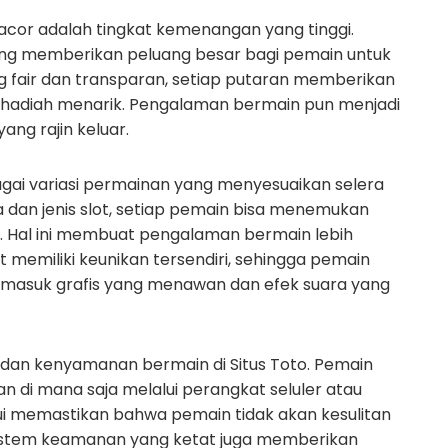
Gacor adalah tingkat kemenangan yang tinggi.
ang memberikan peluang besar bagi pemain untuk
fair dan transparan, setiap putaran memberikan
adiah menarik. Pengalaman bermain pun menjadi
ang rajin keluar.
agai variasi permainan yang menyesuaikan selera
dan jenis slot, setiap pemain bisa menemukan
. Hal ini membuat pengalaman bermain lebih
 memiliki keunikan tersendiri, sehingga pemain
ermasuk grafis yang menawan dan efek suara yang
dan kenyamanan bermain di Situs Toto. Pemain
n di mana saja melalui perangkat seluler atau
rui memastikan bahwa pemain tidak akan kesulitan
stem keamanan yang ketat juga memberikan