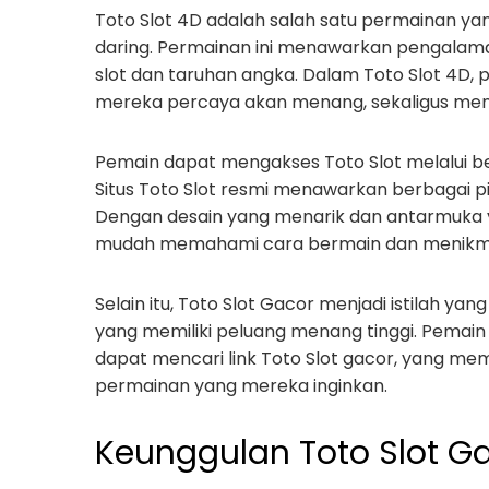
Toto Slot 4D adalah salah satu permainan ya
daring. Permainan ini menawarkan pengala
slot dan taruhan angka. Dalam Toto Slot 4D,
mereka percaya akan menang, sekaligus men
Pemain dapat mengakses Toto Slot melalui be
Situs Toto Slot resmi menawarkan berbagai p
Dengan desain yang menarik dan antarmuka
mudah memahami cara bermain dan menikmat
Selain itu, Toto Slot Gacor menjadi istilah y
yang memiliki peluang menang tinggi. Pemai
dapat mencari link Toto Slot gacor, yang m
permainan yang mereka inginkan.
Keunggulan Toto Slot G