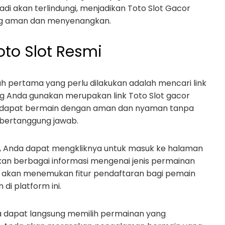
adi akan terlindungi, menjadikan Toto Slot Gacor
ang aman dan menyenangkan.
to Slot Resmi
ah pertama yang perlu dilakukan adalah mencari link
ang Anda gunakan merupakan link Toto Slot gacor
Anda dapat bermain dengan aman dan nyaman tanpa
k bertanggung jawab.
i, Anda dapat mengkliknya untuk masuk ke halaman
iakan berbagai informasi mengenai jenis permainan
ga akan menemukan fitur pendaftaran bagi pemain
i platform ini.
a dapat langsung memilih permainan yang