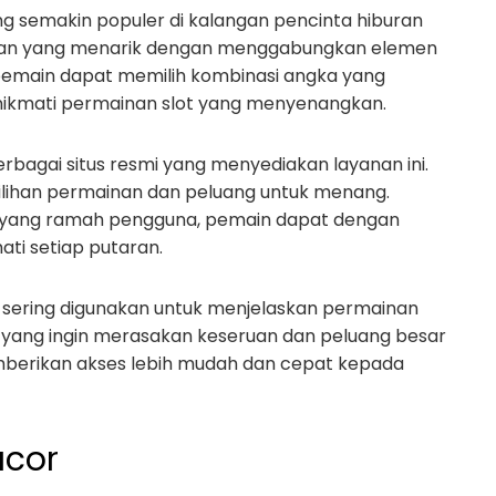
ng semakin populer di kalangan pencinta hiburan
man yang menarik dengan menggabungkan elemen
 pemain dapat memilih kombinasi angka yang
ikmati permainan slot yang menyenangkan.
rbagai situs resmi yang menyediakan layanan ini.
ilihan permainan dan peluang untuk menang.
 yang ramah pengguna, pemain dapat dengan
i setiap putaran.
ang sering digunakan untuk menjelaskan permainan
n yang ingin merasakan keseruan dan peluang besar
emberikan akses lebih mudah dan cepat kepada
acor