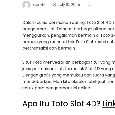
admin
July 10, 2025
Dalam dunia permainan daring, Toto Slot 4D te
penggemar slot. Dengan berbagai pilihan p
menggiurkan, pengalaman bermain di Toto S
pemain yang mencari link Toto Slot resmi 
bertransaksi dan bermain.
Situs Toto menyediakan berbagai fitur yan
jenis permainan slot, termasuk Slot 4D yan
Dengan grafis yang memukau dan suara yang 
mendebarkan. Mari kita eksplor lebih jauh t
untuk para penggemar judi online.
Apa Itu Toto Slot 4D?
Lin