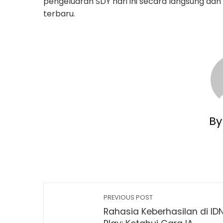
pengeluaran SDY hari ini secara langsung dan
terbaru.
By
PREVIOUS POST
Rahasia Keberhasilan di ID