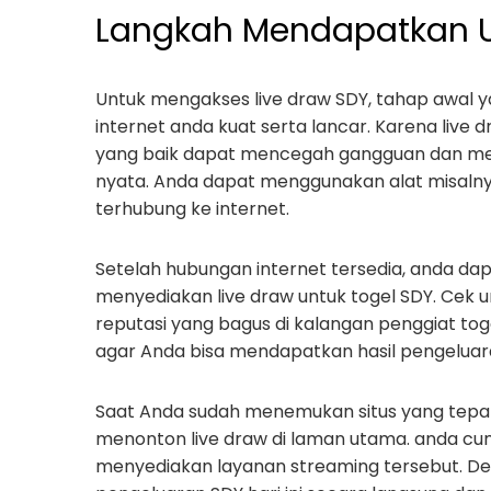
Langkah Mendapatkan U
Untuk mengakses live draw SDY, tahap awal y
internet anda kuat serta lancar. Karena liv
yang baik dapat mencegah gangguan dan me
nyata. Anda dapat menggunakan alat misalnya
terhubung ke internet.
Setelah hubungan internet tersedia, anda da
menyediakan live draw untuk togel SDY. Cek 
reputasi yang bagus di kalangan penggiat tog
agar Anda bisa mendapatkan hasil pengelua
Saat Anda sudah menemukan situs yang tepat
menonton live draw di laman utama. anda cu
menyediakan layanan streaming tersebut. Den