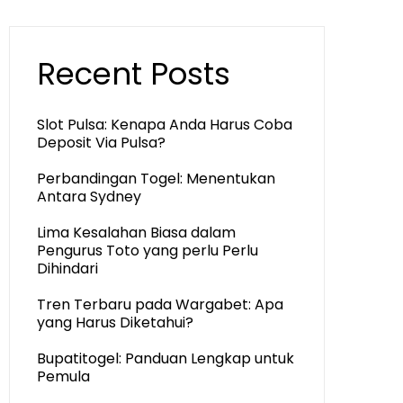
Recent Posts
Slot Pulsa: Kenapa Anda Harus Coba
Deposit Via Pulsa?
Perbandingan Togel: Menentukan
Antara Sydney
Lima Kesalahan Biasa dalam
Pengurus Toto yang perlu Perlu
Dihindari
Tren Terbaru pada Wargabet: Apa
yang Harus Diketahui?
Bupatitogel: Panduan Lengkap untuk
Pemula