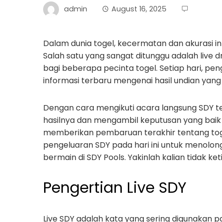
admin
August 16, 2025
Dalam dunia togel, kecermatan dan akurasi i
Salah satu yang sangat ditunggu adalah live
bagi beberapa pecinta togel. Setiap hari, p
informasi terbaru mengenai hasil undian yang
Dengan cara mengikuti acara langsung SDY t
hasilnya dan mengambil keputusan yang baik 
memberikan pembaruan terakhir tentang toge
pengeluaran SDY pada hari ini untuk menolon
bermain di SDY Pools. Yakinlah kalian tidak ke
Pengertian Live SDY
Live SDY adalah kata yang sering digunakan