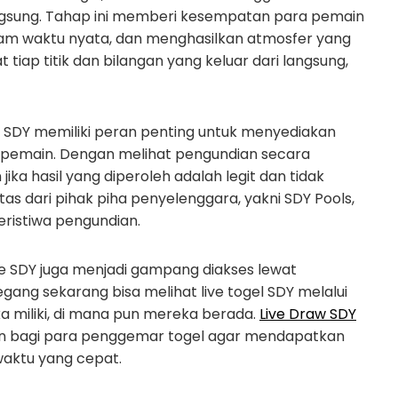
ngsung. Tahap ini memberi kesempatan para pemain
am waktu nyata, dan menghasilkan atmosfer yang
tiap titik dan bilangan yang keluar dari langsung,
g SDY memiliki peran penting untuk menyediakan
 pemain. Dengan melihat pengundian secara
ika hasil yang diperoleh adalah legit dan tidak
tas dari pihak piha penyelenggara, yakni SDY Pools,
ristiwa pengundian.
 SDY juga menjadi gampang diakses lewat
ng sekarang bisa melihat live togel SDY melalui
 miliki, di mana pun mereka berada.
Live Draw SDY
 bagi para penggemar togel agar mendapatkan
waktu yang cepat.