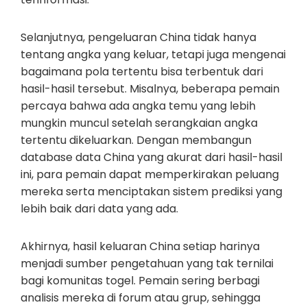
Selanjutnya, pengeluaran China tidak hanya
tentang angka yang keluar, tetapi juga mengenai
bagaimana pola tertentu bisa terbentuk dari
hasil-hasil tersebut. Misalnya, beberapa pemain
percaya bahwa ada angka temu yang lebih
mungkin muncul setelah serangkaian angka
tertentu dikeluarkan. Dengan membangun
database data China yang akurat dari hasil-hasil
ini, para pemain dapat memperkirakan peluang
mereka serta menciptakan sistem prediksi yang
lebih baik dari data yang ada.
Akhirnya, hasil keluaran China setiap harinya
menjadi sumber pengetahuan yang tak ternilai
bagi komunitas togel. Pemain sering berbagi
analisis mereka di forum atau grup, sehingga