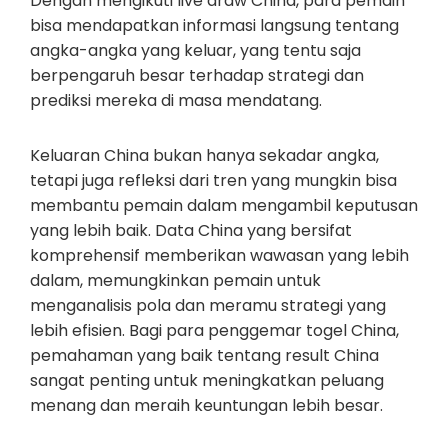
Dengan mengikuti live draw China, para pemain
bisa mendapatkan informasi langsung tentang
angka-angka yang keluar, yang tentu saja
berpengaruh besar terhadap strategi dan
prediksi mereka di masa mendatang.
Keluaran China bukan hanya sekadar angka,
tetapi juga refleksi dari tren yang mungkin bisa
membantu pemain dalam mengambil keputusan
yang lebih baik. Data China yang bersifat
komprehensif memberikan wawasan yang lebih
dalam, memungkinkan pemain untuk
menganalisis pola dan meramu strategi yang
lebih efisien. Bagi para penggemar togel China,
pemahaman yang baik tentang result China
sangat penting untuk meningkatkan peluang
menang dan meraih keuntungan lebih besar.