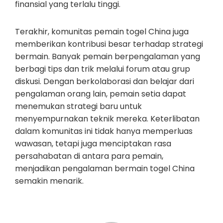
finansial yang terlalu tinggi.
Terakhir, komunitas pemain togel China juga
memberikan kontribusi besar terhadap strategi
bermain. Banyak pemain berpengalaman yang
berbagi tips dan trik melalui forum atau grup
diskusi. Dengan berkolaborasi dan belajar dari
pengalaman orang lain, pemain setia dapat
menemukan strategi baru untuk
menyempurnakan teknik mereka. Keterlibatan
dalam komunitas ini tidak hanya memperluas
wawasan, tetapi juga menciptakan rasa
persahabatan di antara para pemain,
menjadikan pengalaman bermain togel China
semakin menarik.