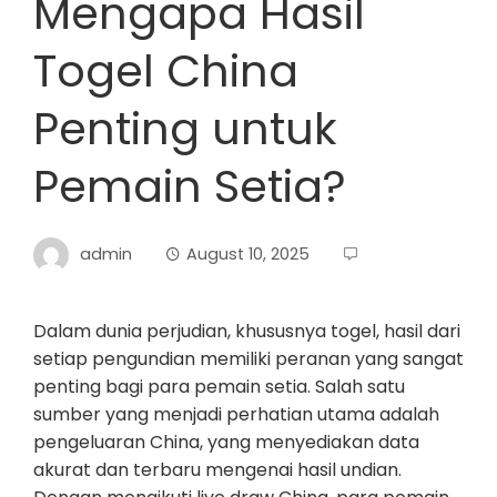
Mengapa Hasil
Togel China
Penting untuk
Pemain Setia?
admin
August 10, 2025
Dalam dunia perjudian, khususnya togel, hasil dari
setiap pengundian memiliki peranan yang sangat
penting bagi para pemain setia. Salah satu
sumber yang menjadi perhatian utama adalah
pengeluaran China, yang menyediakan data
akurat dan terbaru mengenai hasil undian.