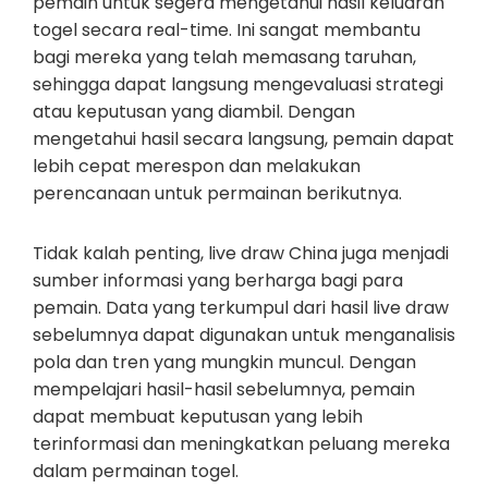
pemain untuk segera mengetahui hasil keluaran
togel secara real-time. Ini sangat membantu
bagi mereka yang telah memasang taruhan,
sehingga dapat langsung mengevaluasi strategi
atau keputusan yang diambil. Dengan
mengetahui hasil secara langsung, pemain dapat
lebih cepat merespon dan melakukan
perencanaan untuk permainan berikutnya.
Tidak kalah penting, live draw China juga menjadi
sumber informasi yang berharga bagi para
pemain. Data yang terkumpul dari hasil live draw
sebelumnya dapat digunakan untuk menganalisis
pola dan tren yang mungkin muncul. Dengan
mempelajari hasil-hasil sebelumnya, pemain
dapat membuat keputusan yang lebih
terinformasi dan meningkatkan peluang mereka
dalam permainan togel.