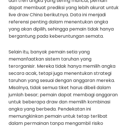
dan tren angka yang sering muncul, pemain
dapat membuat prediksi yang lebih akurat untuk
live draw China berikutnya. Data ini menjadi
referensi penting dalam menentukan angka
yang akan dipilih, sehingga pemain tidak hanya
bergantung pada keberuntungan semata.
Selain itu, banyak pemain setia yang
memanfaatkan sistem taruhan yang
terorganisir. Mereka tidak hanya memilih angka
secara acak, tetapi juga menentukan strategi
taruhan yang sesuai dengan anggaran mereka.
Misalnya, tidak semua tiket harus dibeli dalam
jumlah besar; pemain dapat membagi anggaran
untuk beberapa draw dan memilih kombinasi
angka yang berbeda. Pendekatan ini
memungkinkan pemain untuk tetap terlibat
dalam permainan tanpa mengambil risiko