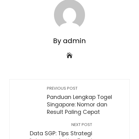
By admin
PREVIOUS POST
Panduan Lengkap Togel
Singapore: Nomor dan
Result Paling Cepat
NEXT POST
Data SGP: Tips Strategi