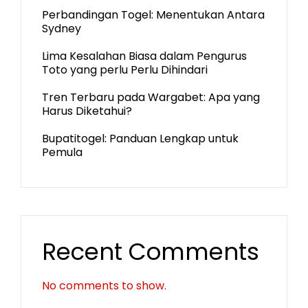
Perbandingan Togel: Menentukan Antara
Sydney
Lima Kesalahan Biasa dalam Pengurus
Toto yang perlu Perlu Dihindari
Tren Terbaru pada Wargabet: Apa yang
Harus Diketahui?
Bupatitogel: Panduan Lengkap untuk
Pemula
Recent Comments
No comments to show.