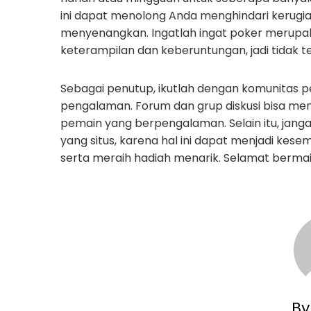
ini dapat menolong Anda menghindari kerugi
menyenangkan. Ingatlah ingat poker merup
keterampilan dan keberuntungan, jadi tidak te
Sebagai penutup, ikutlah dengan komunitas p
pengalaman. Forum dan grup diskusi bisa me
pemain yang berpengalaman. Selain itu, jang
yang situs, karena hal ini dapat menjadi ke
serta meraih hadiah menarik. Selamat bermai
By