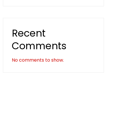
Recent
Comments
No comments to show.