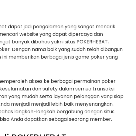
rnet dapat jadi pengalaman yang sangat menarik
mencari website yang dapat dipercaya dan
ngat banyak dibahas yakni situs POKERHEBAT,
Poker. Dengan nama baik yang sudah telah dibangun
tus ini memberikan berbagai jenis game poker yang
memperoleh akses ke berbagai permainan poker
n keselamatan dan safety dalam semua transaksi
aran yang mudah serta layanan pelanggan yang siap
a menjadi menjadi lebih baik menyenangkan.
bahas langkah-langkah bergabung dengan situs
isa Anda dapatkan sebagai seorang member.