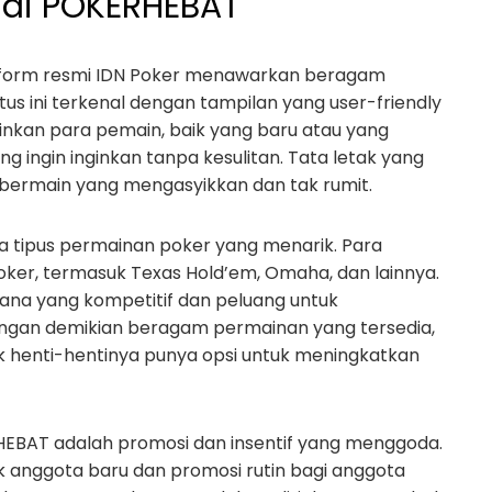
di POKERHEBAT
form resmi IDN Poker menawarkan beragam
s ini terkenal dengan tampilan yang user-friendly
inkan para pemain, baik yang baru atau yang
ngin inginkan tanpa kesulitan. Tata letak yang
ermain yang mengasyikkan dan tak rumit.
 tipus permainan poker yang menarik. Para
oker, termasuk Texas Hold’em, Omaha, dan lainnya.
a yang kompetitif dan peluang untuk
gan demikian beragam permainan yang tersedia,
k henti-hentinya punya opsi untuk meningkatkan
EBAT adalah promosi dan insentif yang menggoda.
uk anggota baru dan promosi rutin bagi anggota