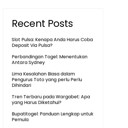
Recent Posts
Slot Pulsa: Kenapa Anda Harus Coba
Deposit Via Pulsa?
Perbandingan Togel: Menentukan
Antara Sydney
Lima Kesalahan Biasa dalam
Pengurus Toto yang perlu Perlu
Dihindari
Tren Terbaru pada Wargabet: Apa
yang Harus Diketahui?
Bupatitogel: Panduan Lengkap untuk
Pemula