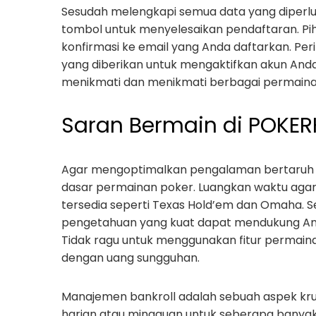
Sesudah melengkapi semua data yang diperlu
tombol untuk menyelesaikan pendaftaran. P
konfirmasi ke email yang Anda daftarkan. Per
yang diberikan untuk mengaktifkan akun Anda
menikmati dan menikmati berbagai permaina
Saran Bermain di POKE
Agar mengoptimalkan pengalaman bertaruh d
dasar permainan poker. Luangkan waktu agar
tersedia seperti Texas Hold’em dan Omaha. Seti
pengetahuan yang kuat dapat mendukung And
Tidak ragu untuk menggunakan fitur permaina
dengan uang sungguhan.
Manajemen bankroll adalah sebuah aspek kru
harian atau mingguan untuk seberapa banyak