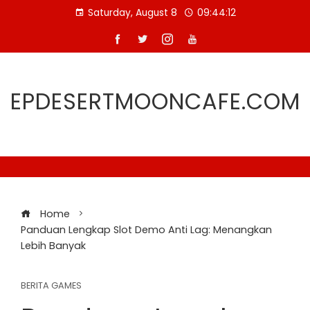
Skip
Saturday, August 8
09:44:13
to
content
EPDESERTMOONCAFE.COM
Home
Panduan Lengkap Slot Demo Anti Lag: Menangkan
Lebih Banyak
BERITA GAMES