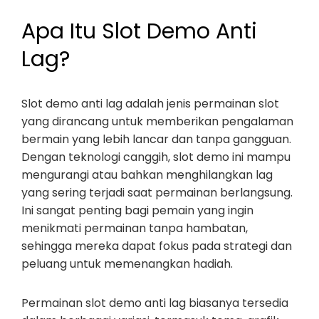
Apa Itu Slot Demo Anti
Lag?
Slot demo anti lag adalah jenis permainan slot
yang dirancang untuk memberikan pengalaman
bermain yang lebih lancar dan tanpa gangguan.
Dengan teknologi canggih, slot demo ini mampu
mengurangi atau bahkan menghilangkan lag
yang sering terjadi saat permainan berlangsung.
Ini sangat penting bagi pemain yang ingin
menikmati permainan tanpa hambatan,
sehingga mereka dapat fokus pada strategi dan
peluang untuk memenangkan hadiah.
Permainan slot demo anti lag biasanya tersedia