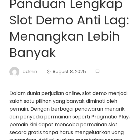
Panduan Lengkap
Slot Demo Anti Lag:
Menangkan Lebih
Banyak
admin
August 8, 2025
Dalam dunia perjudian online, slot demo menjadi
salah satu pilihan yang banyak diminati oleh
pemain. Dengan berbagai penawaran menarik
dari penyedia permainan seperti Pragmatic Play,
pemain kini dapat mencoba permainan slot
secara gratis tanpa harus mengeluarkan uang