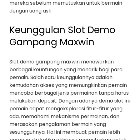
mereka sebelum memutuskan untuk bermain
dengan uang asli.
Keunggulan Slot Demo
Gampang Maxwin
Slot demo gampang maxwin menawarkan
berbagai keuntungan yang menarik bagi para
pemain. Salah satu keunggulannya adalah
kemudahan akses yang memungkinkan pemain
mencoba berbagai jenis permainan tanpa harus
melakukan deposit. Dengan adanya demo slot ini,
pemain dapat mengeksplorasi fitur-fitur yang
ada, memahami mekanisme permainan, dan
merasakan pengalaman bermain yang
sesungguhnya. Hal ini membuat pemain lebih
percaya diri ketika akhirnya memutuskan untuk