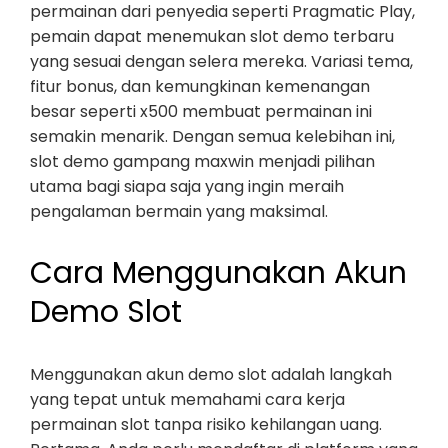
permainan dari penyedia seperti Pragmatic Play,
pemain dapat menemukan slot demo terbaru
yang sesuai dengan selera mereka. Variasi tema,
fitur bonus, dan kemungkinan kemenangan
besar seperti x500 membuat permainan ini
semakin menarik. Dengan semua kelebihan ini,
slot demo gampang maxwin menjadi pilihan
utama bagi siapa saja yang ingin meraih
pengalaman bermain yang maksimal.
Cara Menggunakan Akun
Demo Slot
Menggunakan akun demo slot adalah langkah
yang tepat untuk memahami cara kerja
permainan slot tanpa risiko kehilangan uang.