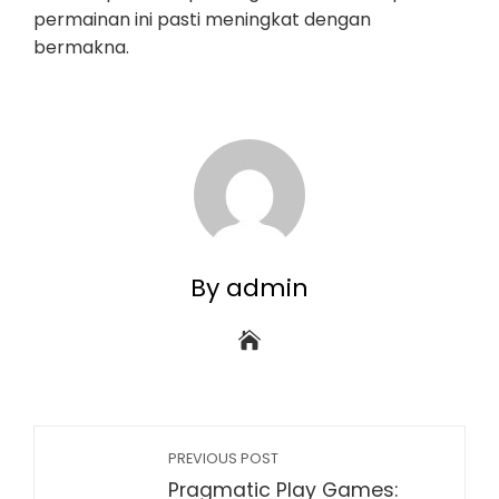
permainan ini pasti meningkat dengan
bermakna.
By admin
PREVIOUS POST
Pragmatic Play Games: