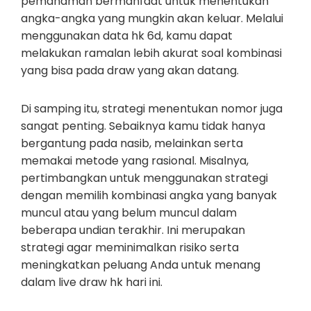
pemahaman bermanfaat untuk menentukan
angka-angka yang mungkin akan keluar. Melalui
menggunakan data hk 6d, kamu dapat
melakukan ramalan lebih akurat soal kombinasi
yang bisa pada draw yang akan datang.
Di samping itu, strategi menentukan nomor juga
sangat penting. Sebaiknya kamu tidak hanya
bergantung pada nasib, melainkan serta
memakai metode yang rasional. Misalnya,
pertimbangkan untuk menggunakan strategi
dengan memilih kombinasi angka yang banyak
muncul atau yang belum muncul dalam
beberapa undian terakhir. Ini merupakan
strategi agar meminimalkan risiko serta
meningkatkan peluang Anda untuk menang
dalam live draw hk hari ini.