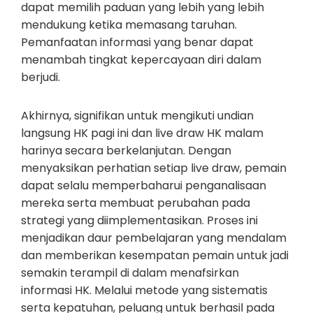
dapat memilih paduan yang lebih yang lebih
mendukung ketika memasang taruhan.
Pemanfaatan informasi yang benar dapat
menambah tingkat kepercayaan diri dalam
berjudi.
Akhirnya, signifikan untuk mengikuti undian
langsung HK pagi ini dan live draw HK malam
harinya secara berkelanjutan. Dengan
menyaksikan perhatian setiap live draw, pemain
dapat selalu memperbaharui penganalisaan
mereka serta membuat perubahan pada
strategi yang diimplementasikan. Proses ini
menjadikan daur pembelajaran yang mendalam
dan memberikan kesempatan pemain untuk jadi
semakin terampil di dalam menafsirkan
informasi HK. Melalui metode yang sistematis
serta kepatuhan, peluang untuk berhasil pada