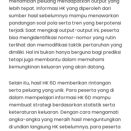
menambah peluang mendapatkan output yang
lebih tepat. Informasi HK yang diperoleh dari
sumber hasil sebelumnya mampu menawarkan
pandangan soal pola serta tren yang berpotensi
terjadi. Saat mengkaji output-output ini, peserta
bisa mengidentifikasi nomor-nomor yang rutin
terlihat dan memodifikasi taktik pertaruhan yang
dimiliki. Hal ini bukan hanya berguna bagi prediksi
tetapi juga membantu dalam memahami
kemungkinan keluaran yang akan datang.
Selain itu, hasil HK 6D memberikan rintangan
serta peluang yang unik. Para peserta yang di
dalam mempelajari informasi HK 6D mampu
membuat strategi berdasarkan statistik serta
keteraturan keluaran. Dengan cara mengamati
angka-angka yang meraih hasil menguntungkan
di undian langsung HK sebelumnya, para peserta