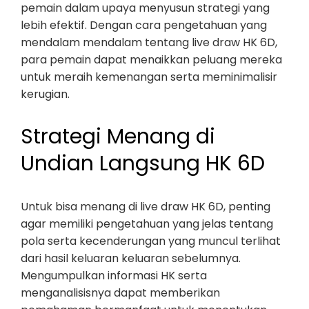
pemain dalam upaya menyusun strategi yang
lebih efektif. Dengan cara pengetahuan yang
mendalam mendalam tentang live draw HK 6D,
para pemain dapat menaikkan peluang mereka
untuk meraih kemenangan serta meminimalisir
kerugian.
Strategi Menang di
Undian Langsung HK 6D
Untuk bisa menang di live draw HK 6D, penting
agar memiliki pengetahuan yang jelas tentang
pola serta kecenderungan yang muncul terlihat
dari hasil keluaran keluaran sebelumnya.
Mengumpulkan informasi HK serta
menganalisisnya dapat memberikan