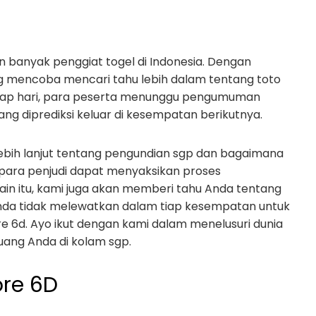
 banyak penggiat togel di Indonesia. Dengan
 mencoba mencari tahu lebih dalam tentang toto
tiap hari, para peserta menunggu pengumuman
ng diprediksi keluar di kesempatan berikutnya.
lebih lanjut tentang pengundian sgp dan bagaimana
w, para penjudi dapat menyaksikan proses
ain itu, kami juga akan memberi tahu Anda tentang
 Anda tidak melewatkan dalam tiap kesempatan untuk
 6d. Ayo ikut dengan kami dalam menelusuri dunia
luang Anda di kolam sgp.
re 6D