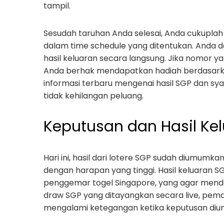
tampil.
Sesudah taruhan Anda selesai, Anda cukuplah
dalam time schedule yang ditentukan. Anda 
hasil keluaran secara langsung. Jika nomor y
Anda berhak mendapatkan hadiah berdasarka
informasi terbaru mengenai hasil SGP dan sy
tidak kehilangan peluang.
Keputusan dan Hasil Kel
Hari ini, hasil dari lotere SGP sudah diumu
dengan harapan yang tinggi. Hasil keluaran
penggemar togel Singapore, yang agar mend
draw SGP yang ditayangkan secara live, pema
mengalami ketegangan ketika keputusan di