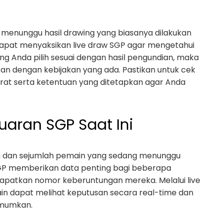
 menunggu hasil drawing yang biasanya dilakukan
dapat menyaksikan live draw SGP agar mengetahui
ang Anda pilih sesuai dengan hasil pengundian, maka
n dengan kebijakan yang ada. Pastikan untuk cek
arat serta ketentuan yang ditetapkan agar Anda
uaran SGP Saat Ini
mkan dan sejumlah pemain yang sedang menunggu
 SGP memberikan data penting bagi beberapa
apatkan nomor keberuntungan mereka. Melalui live
in dapat melihat keputusan secara real-time dan
umumkan.