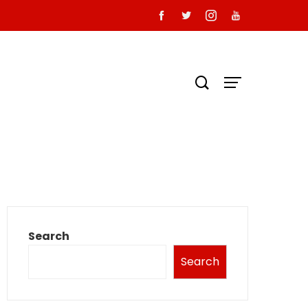
Search
Search