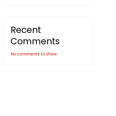
Recent
Comments
No comments to show.