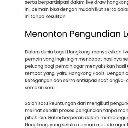
serta berpartisipasi dalam live draw hongkon
ini, pemain bisa dengan mudah ikut serta dala
ini tanpa kesulitan.
Menonton Pengundian 
Dalam dunia togel Hongkong, menyaksikan liv
pemain yang ingin ingin mendapat hasilnya 
peluang bagi pemain agar menyaksikan hasil 
tempat yang, yaitu Hongkong Pools. Dengan 
ketegangan dan serta antisipasi saat angka
semakin seru.
Salah satu keuntungan dari mengikuti pengun
melihat sendiri proses pengundian tanpa mani
pihak lain. Hal ini berperan dalam membangu
Hongkong, yang selalu mencari metode agar ber