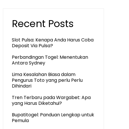
Recent Posts
Slot Pulsa: Kenapa Anda Harus Coba
Deposit Via Pulsa?
Perbandingan Togel: Menentukan
Antara Sydney
Lima Kesalahan Biasa dalam
Pengurus Toto yang perlu Perlu
Dihindari
Tren Terbaru pada Wargabet: Apa
yang Harus Diketahui?
Bupatitogel: Panduan Lengkap untuk
Pemula