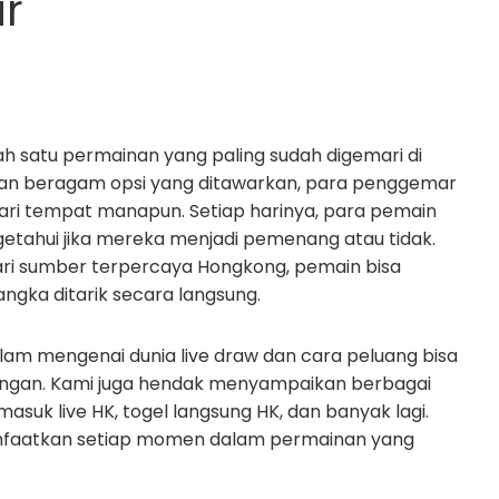
r
h satu permainan yang paling sudah digemari di
an beragam opsi yang ditawarkan, para penggemar
i tempat manapun. Setiap harinya, para pemain
getahui jika mereka menjadi pemenang atau tidak.
ri sumber terpercaya Hongkong, pemain bisa
ngka ditarik secara langsung.
dalam mengenai dunia live draw dan cara peluang bisa
ngan. Kami juga hendak menyampaikan berbagai
masuk live HK, togel langsung HK, dan banyak lagi.
nfaatkan setiap momen dalam permainan yang