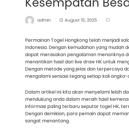
Kesempatan Besa
admin
August 15, 2025
Permainan Togel Hongkong telah menjadi sala
Indonesia. Dengan kemudahan yang mudah d
dapat merasakan pengalaman menariknya dar
menantikan hasil dari live draw HK untuk men
Dengan metode yang jelas dan terpercaya da
mengalami sensasi tegang setiap kali angka-a
Dalam artikel ini kita akan menyelami lebih 
mendukung anda dalam meraih hasil kemena
informasi paling terbaru seputar togel HK, ter
Dengan demikian, para pemain dapat mema
sangat menantang.