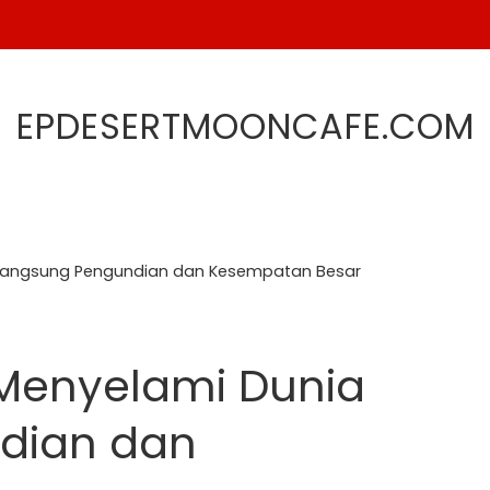
EPDESERTMOONCAFE.COM
 Langsung Pengundian dan Kesempatan Besar
Menyelami Dunia
dian dan