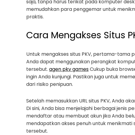
saja, tanpa harus terikat pada komputer deskt
memudahkan para penggemar untuk menikma
praktis.
Cara Mengakses Situs P
Untuk mengakses situs PKV, pertama-tama past
Anda dapat menggunakan perangkat kompute
tersebut.
agen pkv games
Cukup buka browse
ingin Anda kunjungi. Pastikan juga untuk memer
dari risiko penipuan.
Setelah memasukkan URL situs PKV, Anda ak
Di sini, Anda bisa menjelajahi berbagai jenis
mendaftar atau membuat akun jika Anda bel
mendapatkan akses penuh untuk menikmati se
tersebut.