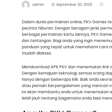
admin
September 20, 2025
Dalam dunia permainan online, PKV Games tel
pecinta hiburan. Dengan beragam jenis perma
berbagai permainan kartu lainnya, PKV Ga
dan tantangan. Bagi anda yang ingin menemukan
panduan yang tepat untuk memahami cara m
mudah diakses.
Mendownload APK PKV dan menemukan link al
Dengan kemajuan teknologi, semua orang da
hanya dengan beberapa klik. Baik anda seora
atau pemain berpengalaman yang mencari vari
ini akan membantu anda untuk menemukan apl
lebih jauh tentang bagaimana anda bisa me