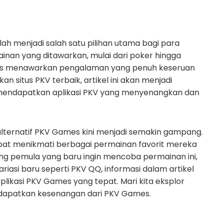
ah menjadi salah satu pilihan utama bagi para
inan yang ditawarkan, mulai dari poker hingga
mes menawarkan pengalaman yang penuh keseruan
 situs PKV terbaik, artikel ini akan menjadi
endapatkan aplikasi PKV yang menyenangkan dan
ternatif PKV Games kini menjadi semakin gampang.
pat menikmati berbagai permainan favorit mereka
ng pemula yang baru ingin mencoba permainan ini,
asi baru seperti PKV QQ, informasi dalam artikel
ikasi PKV Games yang tepat. Mari kita eksplor
ndapatkan kesenangan dari PKV Games.