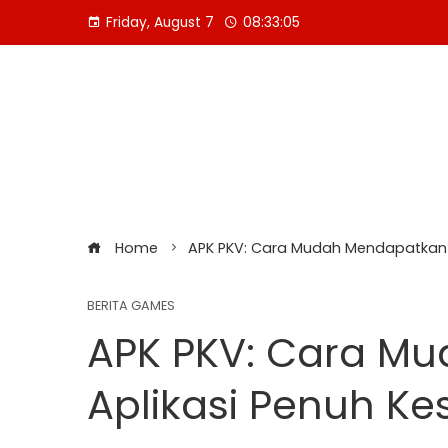
Skip
Friday, August 7
08:33:06
to
content
Home
APK PKV: Cara Mudah Mendapatkan 
BERITA GAMES
APK PKV: Cara M
Aplikasi Penuh K