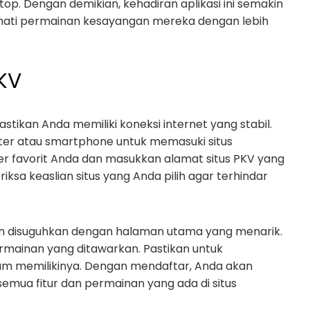
op. Dengan demikian, kehadiran aplikasi ini semakin
ti permainan kesayangan mereka dengan lebih
KV
ikan Anda memiliki koneksi internet yang stabil.
r atau smartphone untuk memasuki situs
r favorit Anda dan masukkan alamat situs PKV yang
iksa keaslian situs yang Anda pilih agar terhindar
an disuguhkan dengan halaman utama yang menarik.
 permainan yang ditawarkan. Pastikan untuk
um memilikinya. Dengan mendaftar, Anda akan
mua fitur dan permainan yang ada di situs