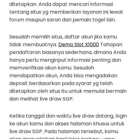
ditetapkan. Anda dapat mencari informasi
tentang situs yg memberikan layanan ini lewat
forum maupun saran dari pemain togel lain.
Sesudah memilih situs, daftar akun jika kamu
tidak membuatnya.
Demo Slot X1000
Tahapan
pendaftaran biasanya sederhana, dimana Anda
hanya perlu menginput informasi penting dan
memverifikasi akun kamu. Sesudah
mendapatkan akun, Anda bisa mengadakan
deposit berdasarkan pada syarat yg telah
ditetapkan oleh situs itu untuk memulai bermain
dan melihat live draw SGP.
Ketika tanggal dan waktu live draw datang, login
ke akun kamu dan akses halaman khusus untuk
live draw SGP. Pada halaman tersebut, kamu