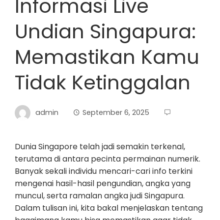
Informasi Live
Undian Singapura:
Memastikan Kamu
Tidak Ketinggalan
admin
September 6, 2025
Dunia Singapore telah jadi semakin terkenal,
terutama di antara pecinta permainan numerik.
Banyak sekali individu mencari-cari info terkini
mengenai hasil-hasil pengundian, angka yang
muncul, serta ramalan angka judi Singapura.
Dalam tulisan ini, kita bakal menjelaskan tentang