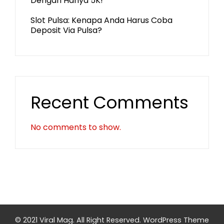
Dengan Hanya 5K!
Slot Pulsa: Kenapa Anda Harus Coba
Deposit Via Pulsa?
Recent Comments
No comments to show.
© 2021 Viral Mag. All Right Reserved.
WordPress Theme