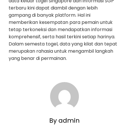
data keluar togel Singapore dan informasi SGP
terbaru kini dapat diambil dengan lebih
gampang di banyak platform. Hal ini
memberikan kesempatan para pemain untuk
tetap terkoneksi dan mendapatkan informasi
komprehensif, serta hasil terkini setiap harinya.
Dalam semesta togel, data yang kilat dan tepat
merupakan rahasia untuk mengambil langkah
yang benar di permainan.
By admin