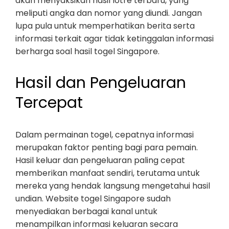
akan menyaksikan hasil lotre terbaru, yang
meliputi angka dan nomor yang diundi. Jangan
lupa pula untuk memperhatikan berita serta
informasi terkait agar tidak ketinggalan informasi
berharga soal hasil togel Singapore.
Hasil dan Pengeluaran
Tercepat
Dalam permainan togel, cepatnya informasi
merupakan faktor penting bagi para pemain.
Hasil keluar dan pengeluaran paling cepat
memberikan manfaat sendiri, terutama untuk
mereka yang hendak langsung mengetahui hasil
undian. Website togel Singapore sudah
menyediakan berbagai kanal untuk
menampilkan informasi keluaran secara