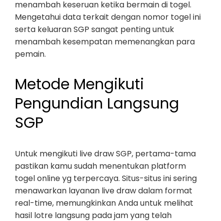
menambah keseruan ketika bermain di togel.
Mengetahui data terkait dengan nomor togel ini
serta keluaran SGP sangat penting untuk
menambah kesempatan memenangkan para
pemain.
Metode Mengikuti
Pengundian Langsung
SGP
Untuk mengikuti live draw SGP, pertama-tama
pastikan kamu sudah menentukan platform
togel online yg terpercaya. Situs-situs ini sering
menawarkan layanan live draw dalam format
real-time, memungkinkan Anda untuk melihat
hasil lotre langsung pada jam yang telah