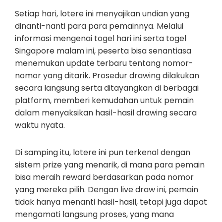
Setiap hari, lotere ini menyajikan undian yang
dinanti-nanti para para pemainnya. Melalui
informasi mengenai togel hari ini serta togel
Singapore malam ini, peserta bisa senantiasa
menemukan update terbaru tentang nomor-
nomor yang ditarik. Prosedur drawing dilakukan
secara langsung serta ditayangkan di berbagai
platform, memberi kemudahan untuk pemain
dalam menyaksikan hasil-hasil drawing secara
waktu nyata.
Di samping itu, lotere ini pun terkenal dengan
sistem prize yang menarik, di mana para pemain
bisa meraih reward berdasarkan pada nomor
yang mereka pilih. Dengan live draw ini, pemain
tidak hanya menanti hasil-hasil, tetapi juga dapat
mengamati langsung proses, yang mana