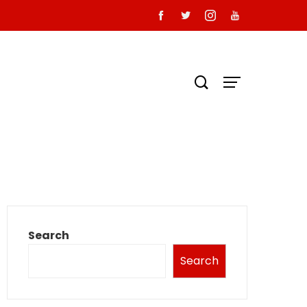
Search
Search