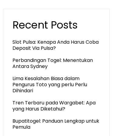
Recent Posts
Slot Pulsa: Kenapa Anda Harus Coba
Deposit Via Pulsa?
Perbandingan Togel: Menentukan
Antara Sydney
Lima Kesalahan Biasa dalam
Pengurus Toto yang perlu Perlu
Dihindari
Tren Terbaru pada Wargabet: Apa
yang Harus Diketahui?
Bupatitogel: Panduan Lengkap untuk
Pemula