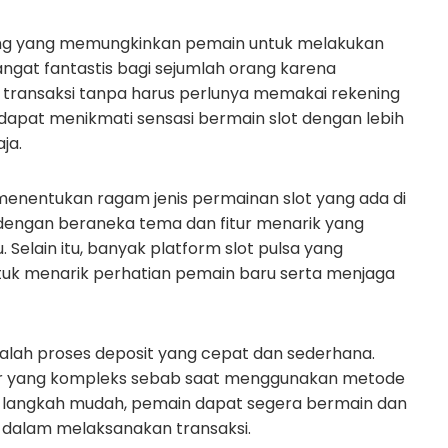
ring yang memungkinkan pemain untuk melakukan
sangat fantastis bagi sejumlah orang karena
ransaksi tanpa harus perlunya memakai rekening
dapat menikmati sensasi bermain slot dengan lebih
ja.
menentukan ragam jenis permainan slot yang ada di
an dengan beraneka tema dan fitur menarik yang
Selain itu, banyak platform slot pulsa yang
uk menarik perhatian pemain baru serta menjaga
alah proses deposit yang cepat dan sederhana.
dur yang kompleks sebab saat menggunakan metode
 langkah mudah, pemain dapat segera bermain dan
 dalam melaksanakan transaksi.