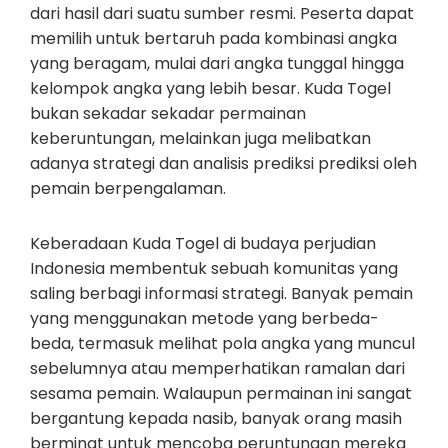
dari hasil dari suatu sumber resmi. Peserta dapat
memilih untuk bertaruh pada kombinasi angka
yang beragam, mulai dari angka tunggal hingga
kelompok angka yang lebih besar. Kuda Togel
bukan sekadar sekadar permainan
keberuntungan, melainkan juga melibatkan
adanya strategi dan analisis prediksi prediksi oleh
pemain berpengalaman.
Keberadaan Kuda Togel di budaya perjudian
Indonesia membentuk sebuah komunitas yang
saling berbagi informasi strategi. Banyak pemain
yang menggunakan metode yang berbeda-
beda, termasuk melihat pola angka yang muncul
sebelumnya atau memperhatikan ramalan dari
sesama pemain. Walaupun permainan ini sangat
bergantung kepada nasib, banyak orang masih
berminat untuk mencoba peruntungan mereka