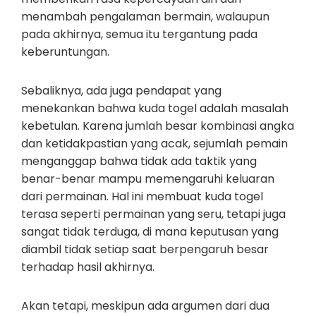
menambah pengalaman bermain, walaupun
pada akhirnya, semua itu tergantung pada
keberuntungan.
Sebaliknya, ada juga pendapat yang
menekankan bahwa kuda togel adalah masalah
kebetulan. Karena jumlah besar kombinasi angka
dan ketidakpastian yang acak, sejumlah pemain
menganggap bahwa tidak ada taktik yang
benar-benar mampu memengaruhi keluaran
dari permainan. Hal ini membuat kuda togel
terasa seperti permainan yang seru, tetapi juga
sangat tidak terduga, di mana keputusan yang
diambil tidak setiap saat berpengaruh besar
terhadap hasil akhirnya.
Akan tetapi, meskipun ada argumen dari dua