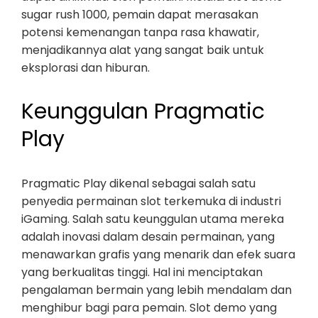
sugar rush 1000, pemain dapat merasakan
potensi kemenangan tanpa rasa khawatir,
menjadikannya alat yang sangat baik untuk
eksplorasi dan hiburan.
Keunggulan Pragmatic
Play
Pragmatic Play dikenal sebagai salah satu
penyedia permainan slot terkemuka di industri
iGaming. Salah satu keunggulan utama mereka
adalah inovasi dalam desain permainan, yang
menawarkan grafis yang menarik dan efek suara
yang berkualitas tinggi. Hal ini menciptakan
pengalaman bermain yang lebih mendalam dan
menghibur bagi para pemain. Slot demo yang