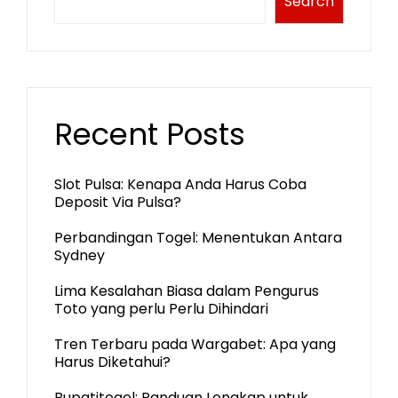
Search
Recent Posts
Slot Pulsa: Kenapa Anda Harus Coba
Deposit Via Pulsa?
Perbandingan Togel: Menentukan Antara
Sydney
Lima Kesalahan Biasa dalam Pengurus
Toto yang perlu Perlu Dihindari
Tren Terbaru pada Wargabet: Apa yang
Harus Diketahui?
Bupatitogel: Panduan Lengkap untuk