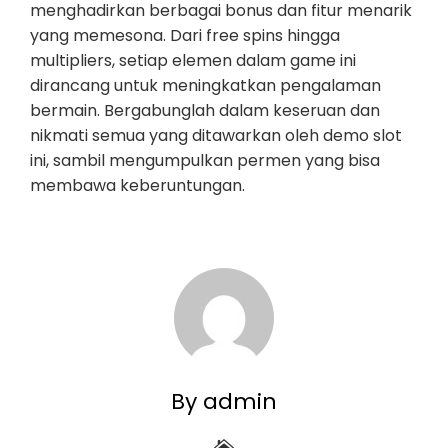
menghadirkan berbagai bonus dan fitur menarik
yang memesona. Dari free spins hingga
multipliers, setiap elemen dalam game ini
dirancang untuk meningkatkan pengalaman
bermain. Bergabunglah dalam keseruan dan
nikmati semua yang ditawarkan oleh demo slot
ini, sambil mengumpulkan permen yang bisa
membawa keberuntungan.
By admin