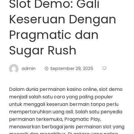
Slot Demo: Gali
Keseruan Dengan
Pragmatic dan
Sugar Rush
admin
September 29, 2025
Dalam dunia permainan kasino online, slot demo
menjadi salah satu cara yang paling populer
untuk menggali keseruan bermain tanpa perlu
mempertaruhkan uang asli. Salah satu penyedia
permainan terkemuka, Pragmatic Play,
menawarkan berbagai jenis permainan slot yang