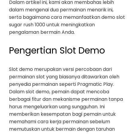
Dalam artikel ini, kami akan membahas lebih
dalam mengenai dua permainan menarik ini,
serta bagaimana cara memanfaatkan demo slot
sugar rush 1000 untuk meningkatkan
pengalaman bermain Anda.
Pengertian Slot Demo
Slot demo merupakan versi percobaan dari
permainan slot yang biasanya ditawarkan oleh
penyedia permainan seperti Pragmatic Play.
Dalam slot demo, pemain dapat mencoba
berbagai fitur dan mekanisme permainan tanpa
harus mengeluarkan uang sungguhan. Ini
memberikan kesempatan bagi pemain untuk
memahami cara kerja permainan sebelum
memutuskan untuk bermain dengan taruhan