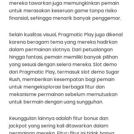
mereka tawarkan juga memungkinkan pemain
untuk merasakan keseruan game tanpa risiko
finansial, sehingga menarik banyak penggemar.
Selain kualitas visual, Pragmatic Play juga dikenal
karena beragam tema yang mereka hadirkan
dalam permainan slotnya. Dari petualangan
hingga fantasi, pemain memiliki banyak pilihan
yang sesuai dengan selera mereka. Slot demo
dari Pragmatic Play, termasuk slot demo Sugar
Rush, memberikan kesempatan bagi pemain
untuk mengeksplorasi berbagai fitur dan
mekanisme permainan sebelum memutuskan
untuk bermain dengan uang sungguhan.
Keunggulan lainnya adalah fitur bonus dan
jackpot yang sering kali ditawarkan dalam
permainan mereka. Fitur-fitur ini tidak hanya