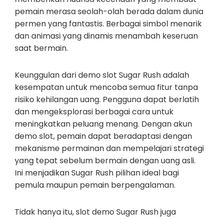
pemain merasa seolah-olah berada dalam dunia
permen yang fantastis. Berbagai simbol menarik
dan animasi yang dinamis menambah keseruan
saat bermain.
Keunggulan dari demo slot Sugar Rush adalah
kesempatan untuk mencoba semua fitur tanpa
risiko kehilangan uang. Pengguna dapat berlatih
dan mengeksplorasi berbagai cara untuk
meningkatkan peluang menang. Dengan akun
demo slot, pemain dapat beradaptasi dengan
mekanisme permainan dan mempelajari strategi
yang tepat sebelum bermain dengan uang asli.
Ini menjadikan Sugar Rush pilihan ideal bagi
pemula maupun pemain berpengalaman.
Tidak hanya itu, slot demo Sugar Rush juga