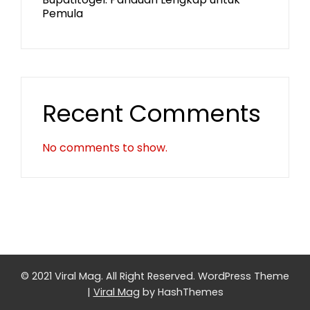
Pemula
Recent Comments
No comments to show.
© 2021 Viral Mag. All Right Reserved.
WordPress Theme
|
Viral Mag
by HashThemes