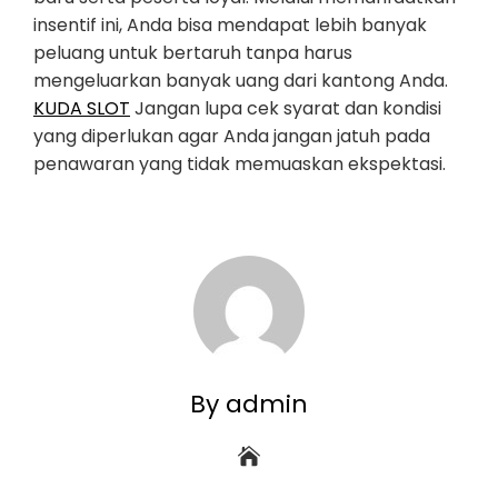
insentif ini, Anda bisa mendapat lebih banyak
peluang untuk bertaruh tanpa harus
mengeluarkan banyak uang dari kantong Anda.
KUDA SLOT
Jangan lupa cek syarat dan kondisi
yang diperlukan agar Anda jangan jatuh pada
penawaran yang tidak memuaskan ekspektasi.
By admin