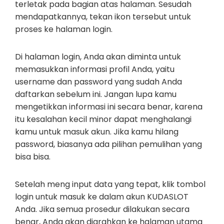
terletak pada bagian atas halaman. Sesudah
mendapatkannya, tekan ikon tersebut untuk
proses ke halaman login.
Di halaman login, Anda akan diminta untuk
memasukkan informasi profil Anda, yaitu
username dan password yang sudah Anda
daftarkan sebelum ini. Jangan lupa kamu
mengetikkan informasi ini secara benar, karena
itu kesalahan kecil minor dapat menghalangi
kamu untuk masuk akun. Jika kamu hilang
password, biasanya ada pilihan pemulihan yang
bisa bisa.
Setelah meng input data yang tepat, klik tombol
login untuk masuk ke dalam akun KUDASLOT
Anda. Jika semua prosedur dilakukan secara
benar, Anda akan diarahkan ke halaman utama