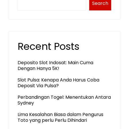
Search
Recent Posts
Deposito Slot Indosat: Main Cuma
Dengan Hanya 5K!
Slot Pulsa: Kenapa Anda Harus Coba
Deposit Via Pulsa?
Perbandingan Togel: Menentukan Antara
Sydney
Lima Kesalahan Biasa dalam Pengurus
Toto yang perlu Perlu Dihindari