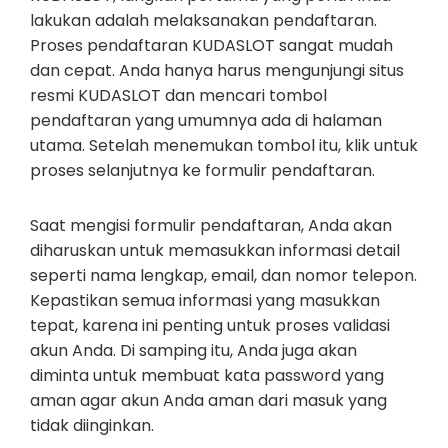
lakukan adalah melaksanakan pendaftaran.
Proses pendaftaran KUDASLOT sangat mudah
dan cepat. Anda hanya harus mengunjungi situs
resmi KUDASLOT dan mencari tombol
pendaftaran yang umumnya ada di halaman
utama. Setelah menemukan tombol itu, klik untuk
proses selanjutnya ke formulir pendaftaran.
Saat mengisi formulir pendaftaran, Anda akan
diharuskan untuk memasukkan informasi detail
seperti nama lengkap, email, dan nomor telepon.
Kepastikan semua informasi yang masukkan
tepat, karena ini penting untuk proses validasi
akun Anda. Di samping itu, Anda juga akan
diminta untuk membuat kata password yang
aman agar akun Anda aman dari masuk yang
tidak diinginkan.