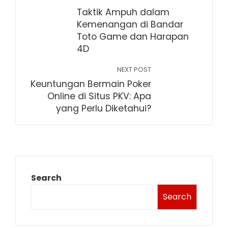
Taktik Ampuh dalam
Kemenangan di Bandar
Toto Game dan Harapan
4D
NEXT POST
Keuntungan Bermain Poker
Online di Situs PKV: Apa
yang Perlu Diketahui?
Search
Search