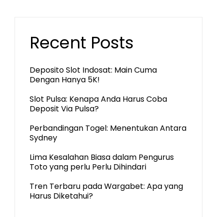
Recent Posts
Deposito Slot Indosat: Main Cuma
Dengan Hanya 5K!
Slot Pulsa: Kenapa Anda Harus Coba
Deposit Via Pulsa?
Perbandingan Togel: Menentukan Antara
Sydney
Lima Kesalahan Biasa dalam Pengurus
Toto yang perlu Perlu Dihindari
Tren Terbaru pada Wargabet: Apa yang
Harus Diketahui?