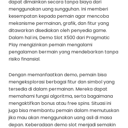
dapat dimainkan secara tanpa biaya dari
menggunakan uang sungguhan. Ini memberi
kesempatan kepada pemain agar mencoba
mekanisme permainan, grafik, dan fitur yang
ditawarkan disediakan oleh penyedia game.
Dalam hal ini, Demo Slot X500 dari Pragmatic
Play mengizinkan pemain mengalami
pengalaman bermain yang mendebarkan tanpa
risiko finansial.
Dengan memanfaatkan demo, pemain bisa
mengeksplorasi berbagai fitur dan simbol yang
tersedia di dalam permainan. Mereka dapat
memahami fungsi algoritma, serta bagaimana
mengaktifkan bonus atau free spins. Situasi ini
juga bisa membantu pemain dalam memutuskan
jika mau akan menggunakan uang asli di masa
depan. Keberadaan demo slot menjadi semakin