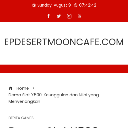
Skip
Sunday, August 9
07:42:43
to
content
EPDESERTMOONCAFE.COM
Home
Demo Slot X500: Keunggulan dan Nilai yang
Menyenangkan
BERITA GAMES