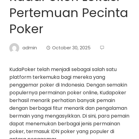
Pertemuan Pecinta
Poker
admin
October 30, 2025
KudaPoker telah menjadi sebagai salah satu
platform terkemuka bagi mereka yang
penggemar poker di Indonesia. Dengan semakin
populernya permainan poker online, Kudapoker
berhasil menarik perhatian banyak pemain
dengan berbagai fitur menarik dan pengalaman
bermain yang mengasyikkan. Di sini, para pemain
dapat menemukan berbagai jenis permainan
poker, termasuk IDN poker yang populer di