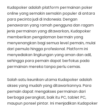
Kudapoker adalah platform permainan poker
online yang semakin semakin populer di antara
para pecinta judi di Indonesia. Dengan
penawaran yang ramah pengguna dan ragam
jenis permainan yang ditawarkan, Kudapoker
memberikan pengalaman bermain yang
menyenangkan bagi semua level pemain, mulai
dari pemula hingga profesional. Platform ini
menyediakan lingkungan yang aman dan adil,
sehingga para pemain dapat berfokus pada
permainan mereka tanpa perlu cemas.
Salah satu keunikan utama Kudapoker adalah
akses yang mudah yang ditawarkannya. Para
pemain dapat mengakses permainan dari
berbagai perangkat, baik itu PC, tablet PC,
maupun ponsel pintar. Ini menjadikan Kudapoker