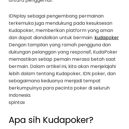
antara penggemar.
IDNplay sebagai pengembang permainan
terkemuka juga mendukung pada kesuksesan
Kudapoker, memberikan platform yang aman
dan dapat diandalkan untuk bermain.
kudapoker
Dengan tampilan yang ramah pengguna dan
dukungan pelanggan yang responsif, KudaPoker
memastikan setiap pemain merasa betah saat
bermain. Dalam artikel ini, kita akan menjelajahi
lebih dalam tentang Kudapoker, IDN poker, dan
sebagaimana keduanya menjadi tempat
berkumpulnya para pecinta poker di seluruh
Indonesia.
spintax
Apa sih Kudapoker?