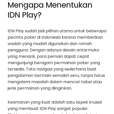
Mengapa Menentukan
IDN Play?
IDN Play sudah jadi pilihan utama untuk beberapa
pecinta poker di Indonesia karena memberikan
wadah yang mudah digunakan dan ramah
pengguna. Dengan adanya desain antarmuka
yang menarik, para pemain dapat cepat
mengunjungi beragam permainan poker yang
tersedia. Tata navigasi yang sederhana buat
pengalaman bermain semakin seru, tanpa harus
mengalami masalah dalam mencari tabel atau
jenis permainan yang diinginkan.
Keamanan yang kuat adalah satu aspek krusial
yang membuat IDN Play sangat populer.