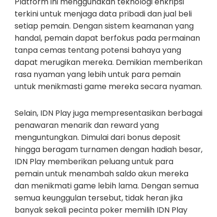
Platform ini menggunakan teknologi enkripsi
terkini untuk menjaga data pribadi dan jual beli
setiap pemain. Dengan sistem keamanan yang
handal, pemain dapat berfokus pada permainan
tanpa cemas tentang potensi bahaya yang
dapat merugikan mereka. Demikian memberikan
rasa nyaman yang lebih untuk para pemain
untuk menikmasti game mereka secara nyaman.
Selain, IDN Play juga mempresentasikan berbagai
penawaran menarik dan reward yang
menguntungkan. Dimulai dari bonus deposit
hingga beragam turnamen dengan hadiah besar,
IDN Play memberikan peluang untuk para
pemain untuk menambah saldo akun mereka
dan menikmati game lebih lama. Dengan semua
semua keunggulan tersebut, tidak heran jika
banyak sekali pecinta poker memilih IDN Play