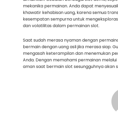
mekanika permainan. Anda dapat menyesuaik
khawatir kehabisan uang, karena semua transak
kesempatan sempurna untuk mengeksplorasi 
dan volatilitas dalam permainan slot.
Saat sudah merasa nyaman dengan permainan
bermain dengan uang asli jika merasa siap.
mengasah keterampilan dan menemukan perm
Anda. Dengan memahami permainan melalui 
aman saat bermain slot sesungguhnya akan s