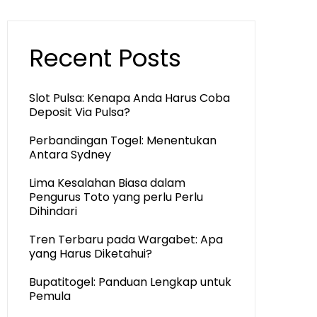
Recent Posts
Slot Pulsa: Kenapa Anda Harus Coba
Deposit Via Pulsa?
Perbandingan Togel: Menentukan
Antara Sydney
Lima Kesalahan Biasa dalam
Pengurus Toto yang perlu Perlu
Dihindari
Tren Terbaru pada Wargabet: Apa
yang Harus Diketahui?
Bupatitogel: Panduan Lengkap untuk
Pemula