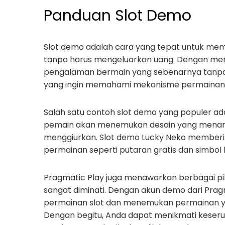
Panduan Slot Demo
Slot demo adalah cara yang tepat untuk mem
tanpa harus mengeluarkan uang. Dengan m
pengalaman bermain yang sebenarnya tanpa ri
yang ingin memahami mekanisme permainan
Salah satu contoh slot demo yang populer ada
pemain akan menemukan desain yang menarik, g
menggiurkan. Slot demo Lucky Neko memberik
permainan seperti putaran gratis dan simbol 
Pragmatic Play juga menawarkan berbagai pi
sangat diminati. Dengan akun demo dari Prag
permainan slot dan menemukan permainan y
Dengan begitu, Anda dapat menikmati keser