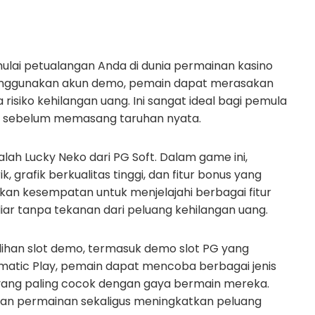
ulai petualangan Anda di dunia permainan kasino
enggunakan akun demo, pemain dapat merasakan
siko kehilangan uang. Ini sangat ideal bagi pemula
 sebelum memasang taruhan nyata.
lah Lucky Neko dari PG Soft. Dalam game ini,
rafik berkualitas tinggi, dan fitur bonus yang
an kesempatan untuk menjelajahi berbagai fitur
liar tanpa tekanan dari peluang kehilangan uang.
lihan slot demo, termasuk demo slot PG yang
matic Play, pemain dapat mencoba berbagai jenis
ang paling cocok dengan gaya bermain mereka.
uan permainan sekaligus meningkatkan peluang