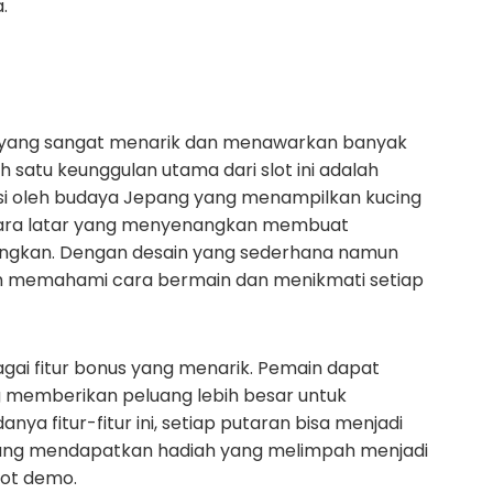
.
ot yang sangat menarik dan menawarkan banyak
h satu keunggulan utama dari slot ini adalah
asi oleh budaya Jepang yang menampilkan kucing
uara latar yang menyenangkan membuat
ngkan. Dengan desain yang sederhana namun
 memahami cara bermain dan menikmati setiap
bagai fitur bonus yang menarik. Pemain dapat
ng memberikan peluang lebih besar untuk
 fitur-fitur ini, setiap putaran bisa menjadi
uang mendapatkan hadiah yang melimpah menjadi
lot demo.