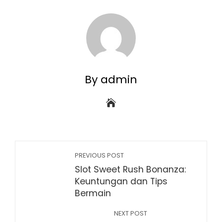
By admin
PREVIOUS POST
Slot Sweet Rush Bonanza:
Keuntungan dan Tips
Bermain
NEXT POST