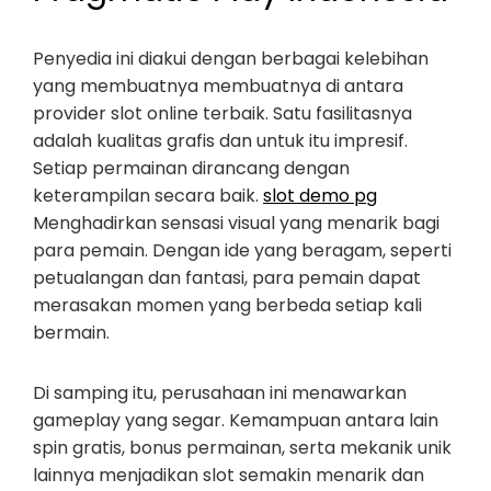
Penyedia ini diakui dengan berbagai kelebihan
yang membuatnya membuatnya di antara
provider slot online terbaik. Satu fasilitasnya
adalah kualitas grafis dan untuk itu impresif.
Setiap permainan dirancang dengan
keterampilan secara baik.
slot demo pg
Menghadirkan sensasi visual yang menarik bagi
para pemain. Dengan ide yang beragam, seperti
petualangan dan fantasi, para pemain dapat
merasakan momen yang berbeda setiap kali
bermain.
Di samping itu, perusahaan ini menawarkan
gameplay yang segar. Kemampuan antara lain
spin gratis, bonus permainan, serta mekanik unik
lainnya menjadikan slot semakin menarik dan