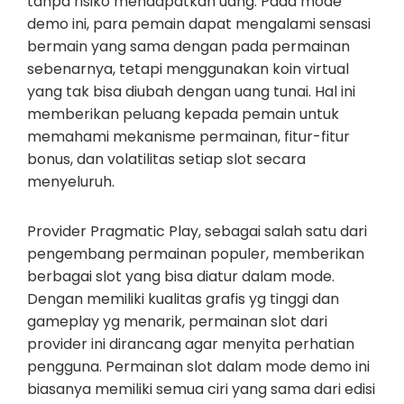
tanpa risiko mendapatkan uang. Pada mode
demo ini, para pemain dapat mengalami sensasi
bermain yang sama dengan pada permainan
sebenarnya, tetapi menggunakan koin virtual
yang tak bisa diubah dengan uang tunai. Hal ini
memberikan peluang kepada pemain untuk
memahami mekanisme permainan, fitur-fitur
bonus, dan volatilitas setiap slot secara
menyeluruh.
Provider Pragmatic Play, sebagai salah satu dari
pengembang permainan populer, memberikan
berbagai slot yang bisa diatur dalam mode.
Dengan memiliki kualitas grafis yg tinggi dan
gameplay yg menarik, permainan slot dari
provider ini dirancang agar menyita perhatian
pengguna. Permainan slot dalam mode demo ini
biasanya memiliki semua ciri yang sama dari edisi