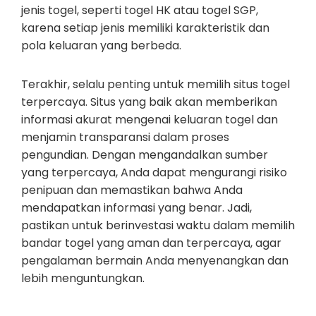
jenis togel, seperti togel HK atau togel SGP,
karena setiap jenis memiliki karakteristik dan
pola keluaran yang berbeda.
Terakhir, selalu penting untuk memilih situs togel
terpercaya. Situs yang baik akan memberikan
informasi akurat mengenai keluaran togel dan
menjamin transparansi dalam proses
pengundian. Dengan mengandalkan sumber
yang terpercaya, Anda dapat mengurangi risiko
penipuan dan memastikan bahwa Anda
mendapatkan informasi yang benar. Jadi,
pastikan untuk berinvestasi waktu dalam memilih
bandar togel yang aman dan terpercaya, agar
pengalaman bermain Anda menyenangkan dan
lebih menguntungkan.