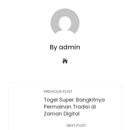
By admin
PREVIOUS POST
Togel Super: Bangkitnya
Permainan Tradisi di
Zaman Digital
NEXT POST