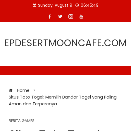
Skip
Sunday, August 9
06:45:49
to
content
EPDESERTMOONCAFE.COM
Home
Situs Toto Togel: Memilih Bandar Togel yang Paling
Aman dan Terpercaya
BERITA GAMES