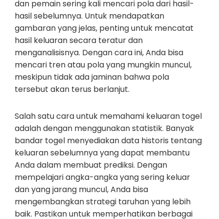
dan pemain sering kali mencari pola dari hasil-
hasil sebelumnya. Untuk mendapatkan
gambaran yang jelas, penting untuk mencatat
hasil keluaran secara teratur dan
menganalisisnya. Dengan cara ini, Anda bisa
mencari tren atau pola yang mungkin muncul,
meskipun tidak ada jaminan bahwa pola
tersebut akan terus berlanjut.
Salah satu cara untuk memahami keluaran togel
adalah dengan menggunakan statistik. Banyak
bandar togel menyediakan data historis tentang
keluaran sebelumnya yang dapat membantu
Anda dalam membuat prediksi. Dengan
mempelajari angka-angka yang sering keluar
dan yang jarang muncul, Anda bisa
mengembangkan strategi taruhan yang lebih
baik. Pastikan untuk memperhatikan berbagai