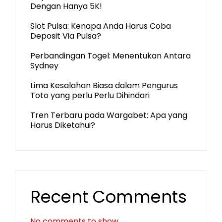
Dengan Hanya 5K!
Slot Pulsa: Kenapa Anda Harus Coba
Deposit Via Pulsa?
Perbandingan Togel: Menentukan Antara
Sydney
Lima Kesalahan Biasa dalam Pengurus
Toto yang perlu Perlu Dihindari
Tren Terbaru pada Wargabet: Apa yang
Harus Diketahui?
Recent Comments
No comments to show.