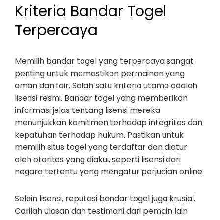
Kriteria Bandar Togel
Terpercaya
Memilih bandar togel yang terpercaya sangat
penting untuk memastikan permainan yang
aman dan fair. Salah satu kriteria utama adalah
lisensi resmi. Bandar togel yang memberikan
informasi jelas tentang lisensi mereka
menunjukkan komitmen terhadap integritas dan
kepatuhan terhadap hukum. Pastikan untuk
memilih situs togel yang terdaftar dan diatur
oleh otoritas yang diakui, seperti lisensi dari
negara tertentu yang mengatur perjudian online.
Selain lisensi, reputasi bandar togel juga krusial.
Carilah ulasan dan testimoni dari pemain lain