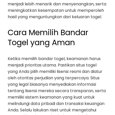
menjadi lebih menarik dan menyenangkan, serta
meningkatkan kesempatan untuk memperoleh
hasil yang menguntungkan dari keluaran togel.
Cara Memilih Bandar
Togel yang Aman
Ketika memilih bandar togel, keamanan harus
menjadi prioritas utama. Pastikan situs togel
yang Anda pilih memiliki lisensi resmi dan diatur
oleh otoritas perjudian yang terpercaya. Situs
yang legal biasanya menyediakan informasi
tentang lisensi mereka secara transparan, serta
memiliki sistem keamanan yang kuat untuk
melindungi data pribadi dan transaksi keuangan
Anda. Selalu lakukan riset untuk mengetahui