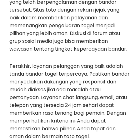
yang telah berpengalaman dengan bandar
tersebut. Situs toto dengan rekam jejak yang
baik dalam memberikan pelayanan dan
memenangkan pengeluaran togel menjadi
pilihan yang lebih aman. Diskusi di forum atau
grup sosial media juga bisa memberikan
wawasan tentang tingkat kepercayaan bandar.
Terakhir, layanan pelanggan yang baik adalah
tanda bandar togel terpercaya. Pastikan bandar
menyediakan dukungan yang responsif dan
mudah diakses jika ada masalah atau
pertanyaan. Layanan chat langsung, email, atau
telepon yang tersedia 24 jam sehari dapat
memberikan rasa tenang bagi pemain. Dengan
memperhatikan kriteria ini, Anda dapat
memastikan bahwa pilihan Anda tepat dan
aman dalam bermain toto togel.