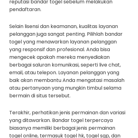
reputasi bandar togel sebelum melakukan
pendaftaran.
Selain lisensi dan keamanan, kualitas layanan
pelanggan juga sangat penting. Pilihlah bandar
togel yang menawarkan layanan pelanggan
yang responsif dan profesional. Anda bisa
mengecek apakah mereka menyediakan
berbagai saluran komunikasi, seperti live chat,
email, atau telepon. Layanan pelanggan yang
baik akan membantu Anda mengatasi masalah
atau pertanyaan yang mungkin timbul selama
bermain di situs tersebut.
Terakhir, perhatikan jenis permainan dan variasi
yang ditawarkan. Bandar togel terpercaya
biasanya memiliki berbagai jenis permainan
togel online, termasuk togel hk, togel sgp, dan