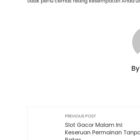
tidak perlu cemas hilang kesempatan Anda u
By
PREVIOUS POST
Slot Gacor Malam Ini:
Keseruan Permainan Tanp