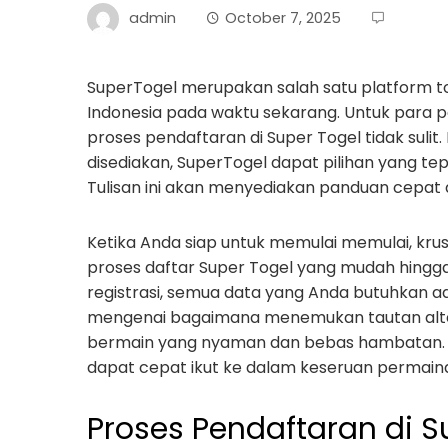
admin
October 7, 2025
SuperTogel merupakan salah satu platform to
Indonesia pada waktu sekarang. Untuk para
proses pendaftaran di Super Togel tidak sulit.
disediakan, SuperTogel dapat pilihan yang tep
Tulisan ini akan menyediakan panduan cepat 
Ketika Anda siap untuk memulai memulai, krus
proses daftar Super Togel yang mudah hingg
registrasi, semua data yang Anda butuhkan ad
mengenai bagaimana menemukan tautan alte
bermain yang nyaman dan bebas hambatan. M
dapat cepat ikut ke dalam keseruan permainan
Proses Pendaftaran di S