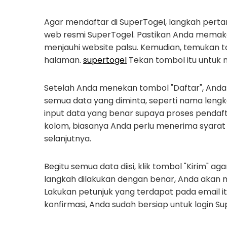
Agar mendaftar di SuperTogel, langkah pert
web resmi SuperTogel. Pastikan Anda memakai
menjauhi website palsu. Kemudian, temukan 
halaman.
supertogel
Tekan tombol itu untuk 
Setelah Anda menekan tombol "Daftar", Anda
semua data yang diminta, seperti nama lengk
input data yang benar supaya proses pendaf
kolom, biasanya Anda perlu menerima syarat
selanjutnya.
Begitu semua data diisi, klik tombol "Kirim" 
langkah dilakukan dengan benar, Anda akan m
Lakukan petunjuk yang terdapat pada email i
konfirmasi, Anda sudah bersiap untuk login S