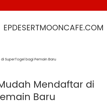
EPDESERTMOONCAFE.COM
di SuperTogel bagi Pemain Baru
 Mudah Mendaftar di
Pemain Baru