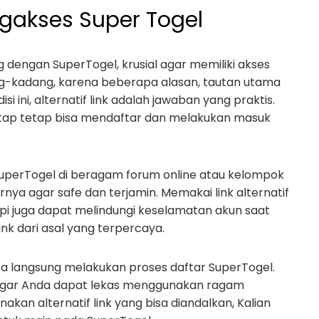
ngakses Super Togel
 dengan SuperTogel, krusial agar memiliki akses
g-kadang, karena beberapa alasan, tautan utama
i ini, alternatif link adalah jawaban yang praktis.
etap tetap bisa mendaftar dan melakukan masuk
 SuperTogel di beragam forum online atau kelompok
ya agar safe dan terjamin. Memakai link alternatif
i juga dapat melindungi keselamatan akun saat
ink dari asal yang terpercaya.
isa langsung melakukan proses daftar SuperTogel.
 agar Anda dapat lekas menggunakan ragam
an alternatif link yang bisa diandalkan, Kalian