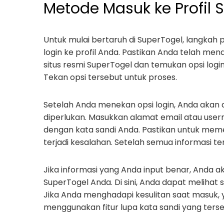
Metode Masuk ke Profil 
Untuk mulai bertaruh di SuperTogel, langkah
login ke profil Anda. Pastikan Anda telah mend
situs resmi SuperTogel dan temukan opsi logi
Tekan opsi tersebut untuk proses.
Setelah Anda menekan opsi login, Anda akan
diperlukan. Masukkan alamat email atau usern
dengan kata sandi Anda. Pastikan untuk memer
terjadi kesalahan. Setelah semua informasi te
Jika informasi yang Anda input benar, Anda a
SuperTogel Anda. Di sini, Anda dapat melihat
Jika Anda menghadapi kesulitan saat masuk, 
menggunakan fitur lupa kata sandi yang terse