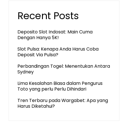
Recent Posts
Deposito Slot Indosat: Main Cuma
Dengan Hanya 5K!
Slot Pulsa: Kenapa Anda Harus Coba
Deposit Via Pulsa?
Perbandingan Togel: Menentukan Antara
Sydney
Lima Kesalahan Biasa dalam Pengurus
Toto yang perlu Perlu Dihindari
Tren Terbaru pada Wargabet: Apa yang
Harus Diketahui?