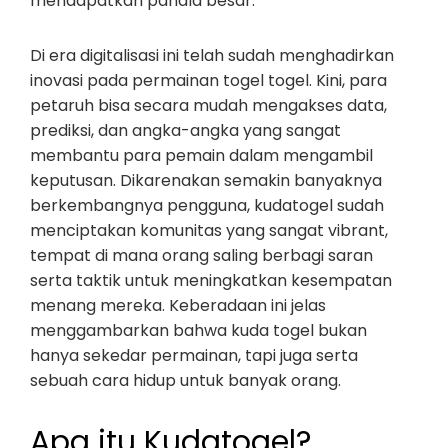
mendapatkan pahala besar.
Di era digitalisasi ini telah sudah menghadirkan
inovasi pada permainan togel togel. Kini, para
petaruh bisa secara mudah mengakses data,
prediksi, dan angka-angka yang sangat
membantu para pemain dalam mengambil
keputusan. Dikarenakan semakin banyaknya
berkembangnya pengguna, kudatogel sudah
menciptakan komunitas yang sangat vibrant,
tempat di mana orang saling berbagi saran
serta taktik untuk meningkatkan kesempatan
menang mereka. Keberadaan ini jelas
menggambarkan bahwa kuda togel bukan
hanya sekedar permainan, tapi juga serta
sebuah cara hidup untuk banyak orang.
Apa itu Kudatogel?