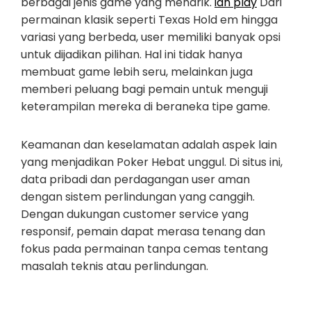
berbagai jenis game yang menarik.
idn play
Dari
permainan klasik seperti Texas Hold em hingga
variasi yang berbeda, user memiliki banyak opsi
untuk dijadikan pilihan. Hal ini tidak hanya
membuat game lebih seru, melainkan juga
memberi peluang bagi pemain untuk menguji
keterampilan mereka di beraneka tipe game.
Keamanan dan keselamatan adalah aspek lain
yang menjadikan Poker Hebat unggul. Di situs ini,
data pribadi dan perdagangan user aman
dengan sistem perlindungan yang canggih.
Dengan dukungan customer service yang
responsif, pemain dapat merasa tenang dan
fokus pada permainan tanpa cemas tentang
masalah teknis atau perlindungan.