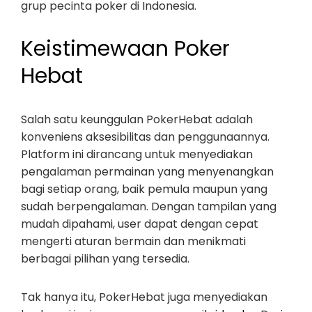
grup pecinta poker di Indonesia.
Keistimewaan Poker
Hebat
Salah satu keunggulan PokerHebat adalah
konveniens aksesibilitas dan penggunaannya.
Platform ini dirancang untuk menyediakan
pengalaman permainan yang menyenangkan
bagi setiap orang, baik pemula maupun yang
sudah berpengalaman. Dengan tampilan yang
mudah dipahami, user dapat dengan cepat
mengerti aturan bermain dan menikmati
berbagai pilihan yang tersedia.
Tak hanya itu, PokerHebat juga menyediakan