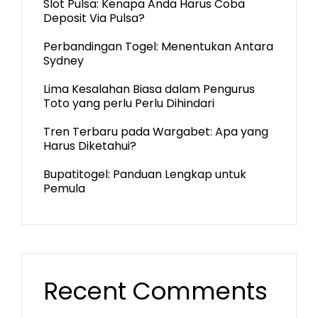
Slot Pulsa: Kenapa Anda Harus Coba
Deposit Via Pulsa?
Perbandingan Togel: Menentukan Antara
Sydney
Lima Kesalahan Biasa dalam Pengurus
Toto yang perlu Perlu Dihindari
Tren Terbaru pada Wargabet: Apa yang
Harus Diketahui?
Bupatitogel: Panduan Lengkap untuk
Pemula
Recent Comments