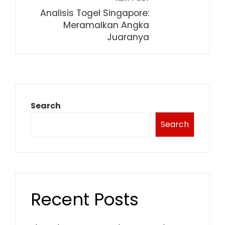
Analisis Togel Singapore:
Meramalkan Angka
Juaranya
Search
Search
Recent Posts