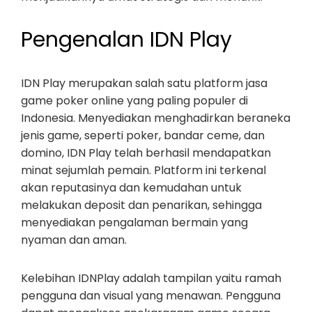
Pengenalan IDN Play
IDN Play merupakan salah satu platform jasa
game poker online yang paling populer di
Indonesia. Menyediakan menghadirkan beraneka
jenis game, seperti poker, bandar ceme, dan
domino, IDN Play telah berhasil mendapatkan
minat sejumlah pemain. Platform ini terkenal
akan reputasinya dan kemudahan untuk
melakukan deposit dan penarikan, sehingga
menyediakan pengalaman bermain yang
nyaman dan aman.
Kelebihan IDNPlay adalah tampilan yaitu ramah
pengguna dan visual yang menawan. Pengguna