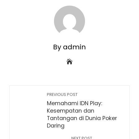
By admin
PREVIOUS POST
Memahami IDN Play:
Kesempatan dan
Tantangan di Dunia Poker
Daring
NEXT POST