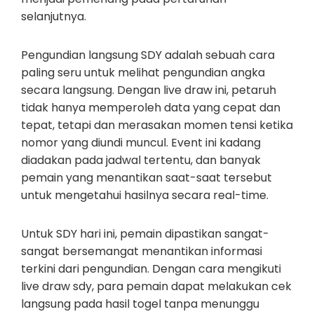
selanjutnya.
Pengundian langsung SDY adalah sebuah cara
paling seru untuk melihat pengundian angka
secara langsung. Dengan live draw ini, petaruh
tidak hanya memperoleh data yang cepat dan
tepat, tetapi dan merasakan momen tensi ketika
nomor yang diundi muncul. Event ini kadang
diadakan pada jadwal tertentu, dan banyak
pemain yang menantikan saat-saat tersebut
untuk mengetahui hasilnya secara real-time.
Untuk SDY hari ini, pemain dipastikan sangat-
sangat bersemangat menantikan informasi
terkini dari pengundian. Dengan cara mengikuti
live draw sdy, para pemain dapat melakukan cek
langsung pada hasil togel tanpa menunggu