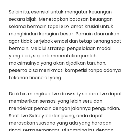
Selain itu, esensial untuk mengatur keuangan
secara bijak. Menetapkan batasan keuangan
selama bermain togel SDY amat krusial untuk
menghindari kerugian besar. Pemain disarankan
agar tidak terjebak emosi dan tetap tenang saat
bermain. Melalui strategi pengelolaan modal
yang baik, seperti menentukan jumlah
maksimalnya yang akan dijadikan taruhan,
peserta bisa menikmati kompetisi tanpa adanya
tekanan financial yang.
Di akhir, mengikuti live draw sdy secara live dapat
memberikan sensasi yang lebih seru dan
mendekat pemain dengan jalannya pengundian.
Saat live Sidney berlangsung, anda dapat
merasakan suasana yang ada yang harapan
tinggi serta semangat. Di samping itu, dengan