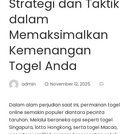
Strategi dan Taktik
dalam
Memaksimalkan
Kemenangan
Togel Anda
admin
November 12, 2025
Dalam alam perjudian saat ini, permainan togel
online semakin populer diantara pecinta
taruhan. Melalui beraneka opsi seperti togel
Singapura, lotto Hongkong, serta togel Macao,