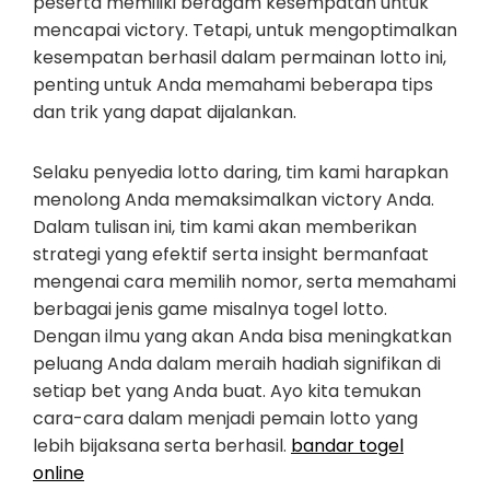
peserta memiliki beragam kesempatan untuk
mencapai victory. Tetapi, untuk mengoptimalkan
kesempatan berhasil dalam permainan lotto ini,
penting untuk Anda memahami beberapa tips
dan trik yang dapat dijalankan.
Selaku penyedia lotto daring, tim kami harapkan
menolong Anda memaksimalkan victory Anda.
Dalam tulisan ini, tim kami akan memberikan
strategi yang efektif serta insight bermanfaat
mengenai cara memilih nomor, serta memahami
berbagai jenis game misalnya togel lotto.
Dengan ilmu yang akan Anda bisa meningkatkan
peluang Anda dalam meraih hadiah signifikan di
setiap bet yang Anda buat. Ayo kita temukan
cara-cara dalam menjadi pemain lotto yang
lebih bijaksana serta berhasil.
bandar togel
online