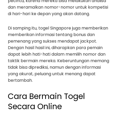
pecinta, karena mereka bisa melakukan analisa
dan meramalkan nomor-nomor untuk kompetisi
di hari-hari ke depan yang akan datang.
Di samping itu, togel Singapore juga memberikan
memberikan informasi tentang bonus dan
pemenang yang sukses mendapat jackpot.
Dengan hasil hasil ini, diharapkan para pemain
dapat lebih hati-hati dalam memilih nomor dan
taktik bermain mereka. Keberuntungan memang
tidak bisa diprediksi, namun dengan informasi
yang akurat, peluang untuk menang dapat
bertambah.
Cara Bermain Togel
Secara Online