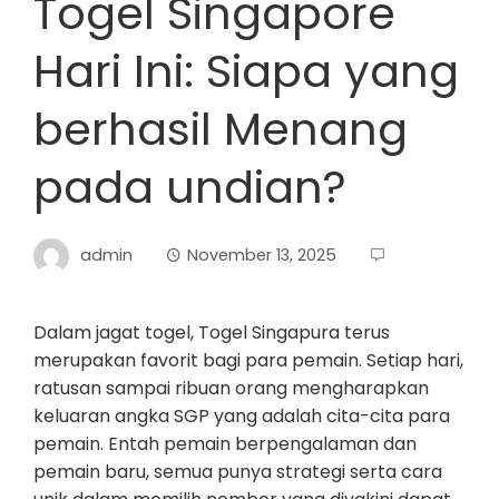
Togel Singapore
Hari Ini: Siapa yang
berhasil Menang
pada undian?
admin
November 13, 2025
Dalam jagat togel, Togel Singapura terus
merupakan favorit bagi para pemain. Setiap hari,
ratusan sampai ribuan orang mengharapkan
keluaran angka SGP yang adalah cita-cita para
pemain. Entah pemain berpengalaman dan
pemain baru, semua punya strategi serta cara