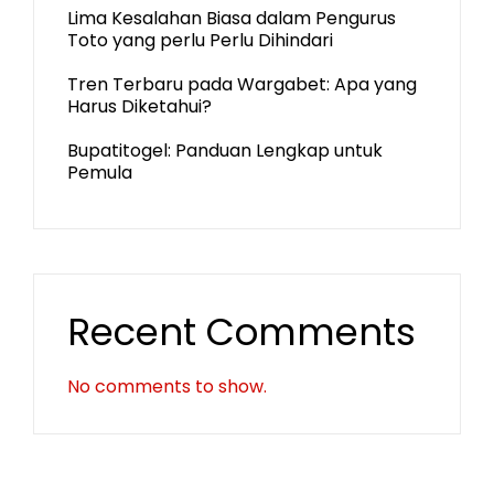
Lima Kesalahan Biasa dalam Pengurus
Toto yang perlu Perlu Dihindari
Tren Terbaru pada Wargabet: Apa yang
Harus Diketahui?
Bupatitogel: Panduan Lengkap untuk
Pemula
Recent Comments
No comments to show.