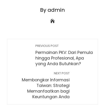
By admin
PREVIOUS POST
Permainan PKV: Dari Pemula
hingga Profesional, Apa
yang Anda Butuhkan?
NEXT POST
Membongkar Informasi
Taiwan: Strategi
Memanfaatkan bagi
Keuntungan Anda