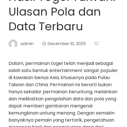
Ulasan Pola dan
Data Terbaru
admin
December 10, 2025
Dalam, permainan togel telah menjadi sebagai
salah satu bentuk entertainment sangat populer
di kawasan benua Asia, khususnya pada Pulau
Taiwan dan China. Permainan ini berarti bukan
hanya sekadar permainan beruntung, melainkan
dan melibatkan pengolahan data dan pola yang
dapat memberi gambaran mengenai
kemungkinan untung menang. Dengan semakin
banyaknya pemain yang tertarik, pengetahuan