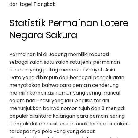
dari togel Tiongkok.
Statistik Permainan Lotere
Negara Sakura
Permainan ini di Jepang memiliki reputasi
sebagai salah satu salah satu jenis permainan
taruhan yang paling menarik di wilayah Asia.
Data yang dihimpun dari berbagai pengeluaran
menyatakan bahwa para pemain cenderung
memilih kombinasi nomor yang sering muncul
dalam hasil-hasil yang lalu. Analisis terkini
menunjukkan bahwa nomor tujuh dan 3 menjadi
populer di antara kalangan para pemain, sering
tampak dalam hasil undian acak. Ini menandakan
terdapatnya pola yang yang dapat