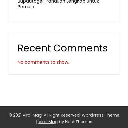
Bupatitogel: Panduan Lengkap untuk
Pemula
Recent Comments
No comments to show.
© 2021 Viral Mag. All Right Reserved.
WordPress Theme
|
Viral Mag
by HashThemes