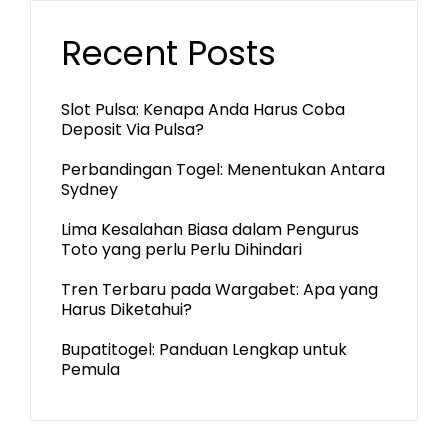
Recent Posts
Slot Pulsa: Kenapa Anda Harus Coba
Deposit Via Pulsa?
Perbandingan Togel: Menentukan Antara
Sydney
Lima Kesalahan Biasa dalam Pengurus
Toto yang perlu Perlu Dihindari
Tren Terbaru pada Wargabet: Apa yang
Harus Diketahui?
Bupatitogel: Panduan Lengkap untuk
Pemula