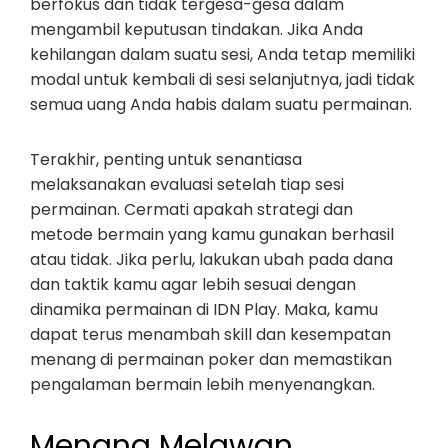
berfokus dan tidak tergesa-gesa dalam
mengambil keputusan tindakan. Jika Anda
kehilangan dalam suatu sesi, Anda tetap memiliki
modal untuk kembali di sesi selanjutnya, jadi tidak
semua uang Anda habis dalam suatu permainan.
Terakhir, penting untuk senantiasa
melaksanakan evaluasi setelah tiap sesi
permainan. Cermati apakah strategi dan
metode bermain yang kamu gunakan berhasil
atau tidak. Jika perlu, lakukan ubah pada dana
dan taktik kamu agar lebih sesuai dengan
dinamika permainan di IDN Play. Maka, kamu
dapat terus menambah skill dan kesempatan
menang di permainan poker dan memastikan
pengalaman bermain lebih menyenangkan.
Menang Melawan