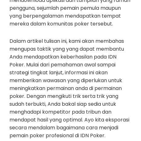
mendownload aplikasi dan tampilan yang ramah
pengguna, sejumlah pemain pemula maupun
yang berpengalaman mendapatkan tempat
mereka dalam komunitas poker tersebut.
Dalam artikel tulisan ini, kami akan membahas
mengupas taktik yang yang dapat membantu
Anda mendapatkan keberhasilan pada IDN
Poker. Mulai dari pemahaman awal sampai
strategi tingkat lanjut, informasi ini akan
memberikan wawasan yang diperlukan untuk
meningkatkan permainan anda di permainan
poker. Dengan mengikuti trik serta trik yang
sudah terbukti, Anda bakal siap sedia untuk
menghadapi kompetitor pada tribun dan
mendapat hasil yang optimal. Ayo kita eksporasi
secara mendalam bagaimana cara menjadi
pemain poker profesional di IDN Poker.