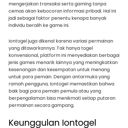
mengerjakan transaksi serta gaming tanpa
cemas akan kebocoran informasi pribadi. Hal ini
jadi sebagai faktor penentu kenapa banyak
individu beralih ke game ini.
Iontogel juga dikenal karena variasi permainan
yang ditawarkannya. Tak hanya togel
konvensional, platform ini menyediakan berbagai
jenis games menarik lainnya yang meningkatkan
kesenangan dan kesempatan untuk menang
untuk para pemain. Dengan antarmuka yang
ramah pengguna, Iontogel memastikan bahwa
baik bagi para pemain pemula atau yang
berpengalaman bisa menikmati setiap putaran
permainan secara gampang.
Keunggulan Iontogel