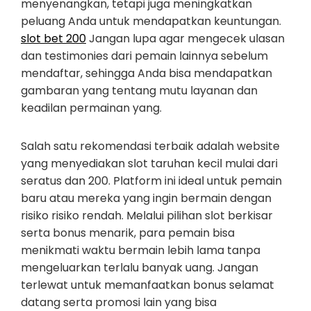
menyenangkan, tetapi juga meningkatkan
peluang Anda untuk mendapatkan keuntungan.
slot bet 200
Jangan lupa agar mengecek ulasan
dan testimonies dari pemain lainnya sebelum
mendaftar, sehingga Anda bisa mendapatkan
gambaran yang tentang mutu layanan dan
keadilan permainan yang.
Salah satu rekomendasi terbaik adalah website
yang menyediakan slot taruhan kecil mulai dari
seratus dan 200. Platform ini ideal untuk pemain
baru atau mereka yang ingin bermain dengan
risiko risiko rendah. Melalui pilihan slot berkisar
serta bonus menarik, para pemain bisa
menikmati waktu bermain lebih lama tanpa
mengeluarkan terlalu banyak uang. Jangan
terlewat untuk memanfaatkan bonus selamat
datang serta promosi lain yang bisa