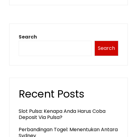
Search
Search
Recent Posts
Slot Pulsa: Kenapa Anda Harus Coba
Deposit Via Pulsa?
Perbandingan Togel: Menentukan Antara
Sydney