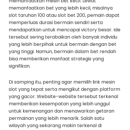
memanfaatkan mesin bet kecil. Lewat
memanfaatkan bet yang lebih kecil, misalnya
slot taruhan 100 atau slot bet 200, pemain dapat
memperluas durasi bermain sendiri serta
mendapatkan untuk mencapai victory besar. Ide
tersebut sering terabaikan oleh banyak individu
yang lebih berpihak untuk bermain dengan bet
yang tinggi. Namun, bermain dalam bet rendah
bisa memberikan manfaat strategis yang
signifikan.
Di samping itu, penting agar memilih link mesin
slot yang tepat serta mengikut dengan platform
yang gacor. Website-website tersebut terkenal
memberikan kesempatan yang lebih unggul
untuk kemenangan dan menawarkan getaran
permainan yang lebih menarik. Salah satu
wilayah yang sekarang makin terkenal di