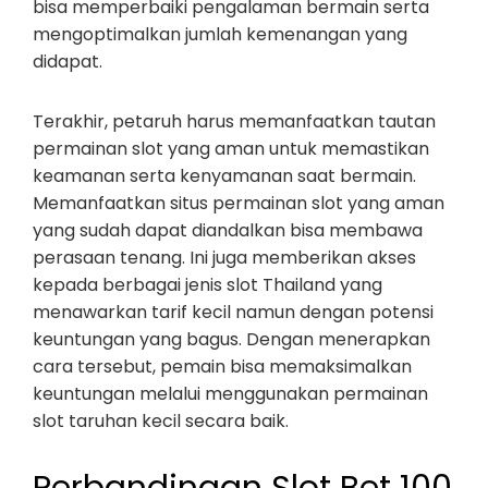
bisa memperbaiki pengalaman bermain serta
mengoptimalkan jumlah kemenangan yang
didapat.
Terakhir, petaruh harus memanfaatkan tautan
permainan slot yang aman untuk memastikan
keamanan serta kenyamanan saat bermain.
Memanfaatkan situs permainan slot yang aman
yang sudah dapat diandalkan bisa membawa
perasaan tenang. Ini juga memberikan akses
kepada berbagai jenis slot Thailand yang
menawarkan tarif kecil namun dengan potensi
keuntungan yang bagus. Dengan menerapkan
cara tersebut, pemain bisa memaksimalkan
keuntungan melalui menggunakan permainan
slot taruhan kecil secara baik.