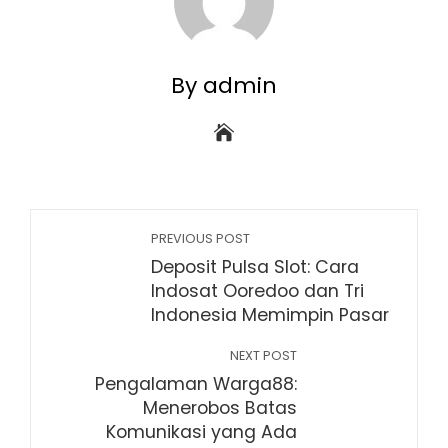
By admin
PREVIOUS POST
Deposit Pulsa Slot: Cara
Indosat Ooredoo dan Tri
Indonesia Memimpin Pasar
NEXT POST
Pengalaman Warga88:
Menerobos Batas
Komunikasi yang Ada