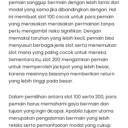
pemain sanggup bermain dengan lebih lama dari
modal yang sama jika dibandingkan dengan. Hal
ini membuat slot 100 cocok untuk para pemain
yang merasakan merasakan permainan tanpa
perlu mengambil risiko signifikan. Dengan
memakai taruhan yang lebih kecil, pemain bisa
menyusuri berbagai jenis slot serta menemukan
slot mana yang paling cocok untuk mereka.
Sementara itu, slot 200 mengizinkan pemain
untuk memperoleh jackpot yang lebih besar,
karena mesinnya biasanya memberikan return
yang lebih tinggi pada besar.
Dalam pemilihan antara slot 100 serta 200, para
pemain harus memahami gaya bermain dan
tujuan yang ingin dicapai. Apabila tujuan utama
merupakan pengalaman bermain yang lebih
relaks serta pemanfaatan modal yang cukup