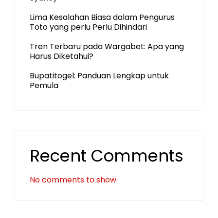
Lima Kesalahan Biasa dalam Pengurus
Toto yang perlu Perlu Dihindari
Tren Terbaru pada Wargabet: Apa yang
Harus Diketahui?
Bupatitogel: Panduan Lengkap untuk
Pemula
Recent Comments
No comments to show.