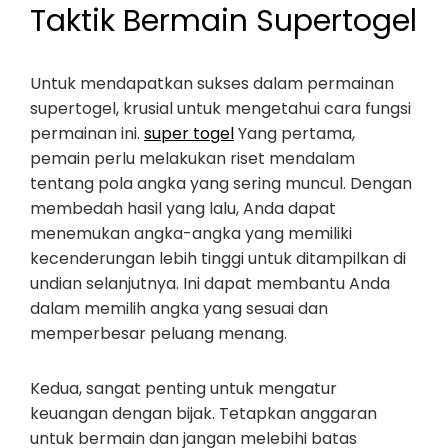
Taktik Bermain Supertogel
Untuk mendapatkan sukses dalam permainan
supertogel, krusial untuk mengetahui cara fungsi
permainan ini.
super togel
Yang pertama,
pemain perlu melakukan riset mendalam
tentang pola angka yang sering muncul. Dengan
membedah hasil yang lalu, Anda dapat
menemukan angka-angka yang memiliki
kecenderungan lebih tinggi untuk ditampilkan di
undian selanjutnya. Ini dapat membantu Anda
dalam memilih angka yang sesuai dan
memperbesar peluang menang.
Kedua, sangat penting untuk mengatur
keuangan dengan bijak. Tetapkan anggaran
untuk bermain dan jangan melebihi batas