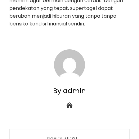
memilih agar bermain dengan cerdas. Dengan
pendekatan yang tepat, supertogel dapat
berubah menjadi hiburan yang tanpa tanpa
berisiko kondisi finansial sendiri.
By admin
PREVIOUS POST