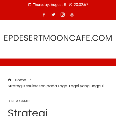
Skip
Thursday, August 6
20:32:57
to
content
EPDESERTMOONCAFE.COM
Home
Strategi Kesuksesan pada Laga Togel yang Unggul
BERITA GAMES
Strategi