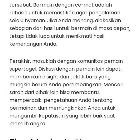
tersebut. Bermain dengan cermat adalah
rahasia untuk memastikan agar pengalaman
selalu nyaman. Jika Anda menang, alokasikan
sebagian dari hasil untuk bermain di masa depan,
tetapi tidak lupa untuk menikmati hasil
kemenangan Anda.
Terakhir, masuklah dengan komunitas pemain
supertogel. Diskusi dengan pemain lain dapat
memberikan insight dan taktik baru yang
mungkin belum Anda pertimbangkan. Mencari
saran dari pihak lain bisa membantu
memperbaiki pengetahuan Anda tentang
permainan dan memungkinkan Anda untuk
mengambil keputusan yang lebih baik saat
memilih angka.