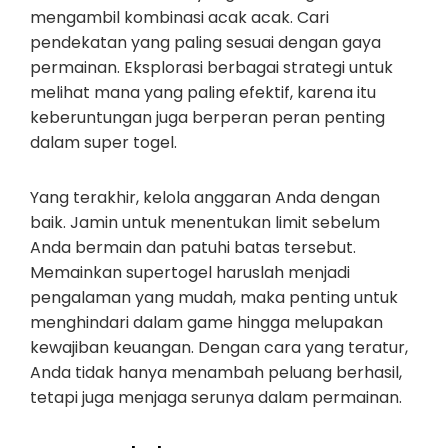
mengambil kombinasi acak acak. Cari
pendekatan yang paling sesuai dengan gaya
permainan. Eksplorasi berbagai strategi untuk
melihat mana yang paling efektif, karena itu
keberuntungan juga berperan peran penting
dalam super togel.
Yang terakhir, kelola anggaran Anda dengan
baik. Jamin untuk menentukan limit sebelum
Anda bermain dan patuhi batas tersebut.
Memainkan supertogel haruslah menjadi
pengalaman yang mudah, maka penting untuk
menghindari dalam game hingga melupakan
kewajiban keuangan. Dengan cara yang teratur,
Anda tidak hanya menambah peluang berhasil,
tetapi juga menjaga serunya dalam permainan.