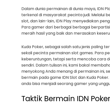
Dalam dunia permainan di dunia maya, IDN Pla
terkenal di masyarakat pecinta judi. Melalui
slot, dan lain-lain, IDN Play menyediakan p
Para gamer dari berbagai berbagai berpartisip
meraih hasil yang baik dan merasakan keseru
Kuda Poker, sebagai salah satu jenis paling t
sekali pecinta permainan slot games. Para 
keberuntungan, tetapi serta mencoba cara 
sendiri. Dalam tulisan ini, kami bakal memb
menyokong Anda menang di permainan ini, se
bermain pada game IDN Slot dan Kuda Poker. 
anda bisa menjadi seorang gamer yang unggul
Taktik Bermain IDN Poke