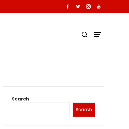
Search
Search