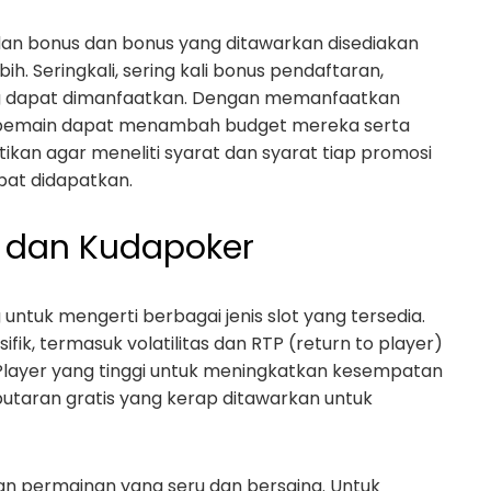
an bonus dan bonus yang ditawarkan disediakan
h. Seringkali, sering kali bonus pendaftaran,
ang dapat dimanfaatkan. Dengan memanfaatkan
ra pemain dapat menambah budget mereka serta
kan agar meneliti syarat dan syarat tiap promosi
pat didapatkan.
N dan Kudapoker
 untuk mengerti berbagai jenis slot yang tersedia.
fik, termasuk volatilitas dan RTP (return to player)
o Player yang tinggi untuk meningkatkan kesempatan
n putaran gratis yang kerap ditawarkan untuk
an permainan yang seru dan bersaing. Untuk