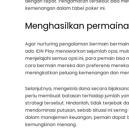
dengan tepat. Pengamatan tersebut bisa me
kemenangan dalam tabel poker ini.
Menghasilkan permainan
Agar nurturing pengalaman bermain bermain
ada. IDN Play menawarkan sejumlah opsi, mul
menjelajahi semua opsi ini, para pemain bis
cara bermain mereka dan preferensi mereka.
meningkatkan peluang kemenangan dan mena
Selanjutnya, mengelola dana secara bijaksana
perlu membuat batasan terhadap jumlah ya
strategi tersebut. Hindarilah, tidak terjeb
mendominasi putusan, sebab situasi ini sering 
dalam manajemen keuangan, pemain dapat b
kemungkinan menang.