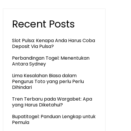
Recent Posts
Slot Pulsa: Kenapa Anda Harus Coba
Deposit Via Pulsa?
Perbandingan Togel: Menentukan
Antara Sydney
Lima Kesalahan Biasa dalam
Pengurus Toto yang perlu Perlu
Dihindari
Tren Terbaru pada Wargabet: Apa
yang Harus Diketahui?
Bupatitogel: Panduan Lengkap untuk
Pemula