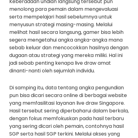
Keberadaan undian langsung tersebut pun
menolong para pemain dalam mengevaluasi
serta mempelajari hasil sebelumnya untuk
menyusun strategi masing-masing. Melalui
melihat hasil secara langsung, gamer bisa lebih
segera mengetahui angka angka-angka mana
sebab keluar dan mencocokkan hasilnya dengan
dugaan atau strategi yang mereka miliki. Hal ini
jadi sebab penting kenapa live draw amat
dinanti-nanti oleh sejumlah individu.
Di samping itu, data tentang angka pengundian
pun bisa dicari secara online di berbagai website
yang memfasilitasi layanan live draw Singapore.
Hasil tersebut sering diperbaharui dalam berkala,
dengan fokus memfokuskan pada hasil terbaru
yang sering dicari oleh pemain, contohnya hasil
SGP serta hasil SGP terkini. Melalui akses yang