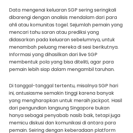
Data mengenai keluaran SGP sering seringkali
dibarengi dengan analisis mendalam dari para
ahli atau komunitas togel. Sejumlah pemain yang
mencari tahu saran atau prediksi yang
didasarkan pada keluaran sebelumnya, untuk
menambah peluang mereka di sesi berikutnya.
Informasi yang dihasilkan dari live SGP
membentuk pola yang bisa diteliti, agar para
pemain lebih siap dalam mengambil taruhan.
Di tanggal-tanggal tertentu, misalnya SGP hari
ini, antusiasme semakin tinggi karena banyak
yang mengharapkan untuk meraih jackpot. Hasil
dari pengundian langsung Singapore bukan
hanya sebagai penyabab nasib baik, tetapi juga
memicu diskusi dan komunikasi di antara para
pemain. Seiring dengan keberadaan platform