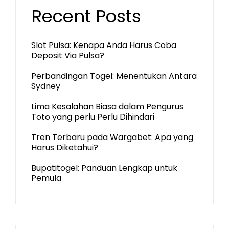
Recent Posts
Slot Pulsa: Kenapa Anda Harus Coba
Deposit Via Pulsa?
Perbandingan Togel: Menentukan Antara
Sydney
Lima Kesalahan Biasa dalam Pengurus
Toto yang perlu Perlu Dihindari
Tren Terbaru pada Wargabet: Apa yang
Harus Diketahui?
Bupatitogel: Panduan Lengkap untuk
Pemula