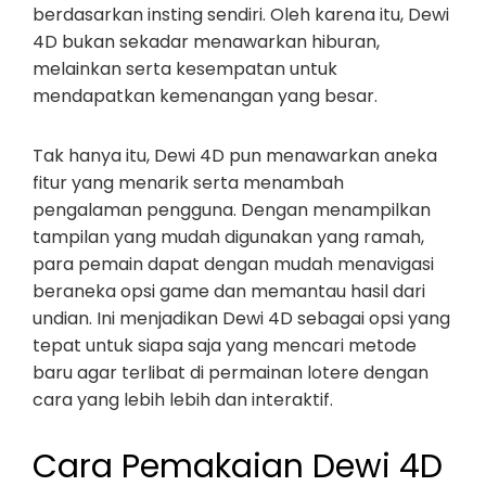
berdasarkan insting sendiri. Oleh karena itu, Dewi
4D bukan sekadar menawarkan hiburan,
melainkan serta kesempatan untuk
mendapatkan kemenangan yang besar.
Tak hanya itu, Dewi 4D pun menawarkan aneka
fitur yang menarik serta menambah
pengalaman pengguna. Dengan menampilkan
tampilan yang mudah digunakan yang ramah,
para pemain dapat dengan mudah menavigasi
beraneka opsi game dan memantau hasil dari
undian. Ini menjadikan Dewi 4D sebagai opsi yang
tepat untuk siapa saja yang mencari metode
baru agar terlibat di permainan lotere dengan
cara yang lebih lebih dan interaktif.
Cara Pemakaian Dewi 4D