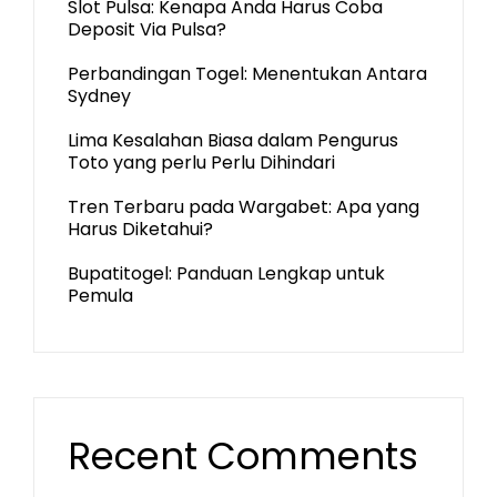
Slot Pulsa: Kenapa Anda Harus Coba
Deposit Via Pulsa?
Perbandingan Togel: Menentukan Antara
Sydney
Lima Kesalahan Biasa dalam Pengurus
Toto yang perlu Perlu Dihindari
Tren Terbaru pada Wargabet: Apa yang
Harus Diketahui?
Bupatitogel: Panduan Lengkap untuk
Pemula
Recent Comments