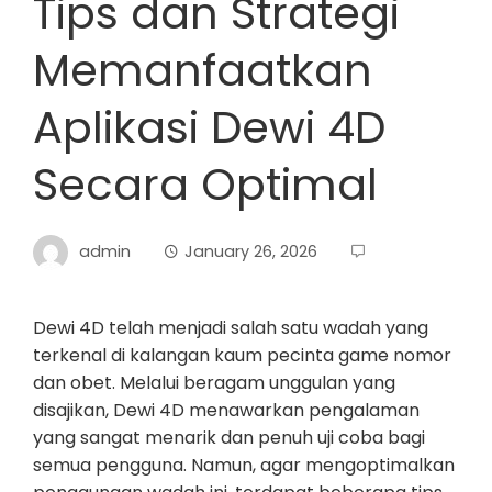
Tips dan Strategi
Memanfaatkan
Aplikasi Dewi 4D
Secara Optimal
admin
January 26, 2026
Dewi 4D telah menjadi salah satu wadah yang
terkenal di kalangan kaum pecinta game nomor
dan obet. Melalui beragam unggulan yang
disajikan, Dewi 4D menawarkan pengalaman
yang sangat menarik dan penuh uji coba bagi
semua pengguna. Namun, agar mengoptimalkan