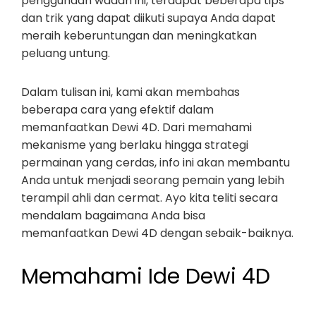
penggunaan wadah ini, terdapat beberapa tips
dan trik yang dapat diikuti supaya Anda dapat
meraih keberuntungan dan meningkatkan
peluang untung.
Dalam tulisan ini, kami akan membahas
beberapa cara yang efektif dalam
memanfaatkan Dewi 4D. Dari memahami
mekanisme yang berlaku hingga strategi
permainan yang cerdas, info ini akan membantu
Anda untuk menjadi seorang pemain yang lebih
terampil ahli dan cermat. Ayo kita teliti secara
mendalam bagaimana Anda bisa
memanfaatkan Dewi 4D dengan sebaik-baiknya.
Memahami Ide Dewi 4D