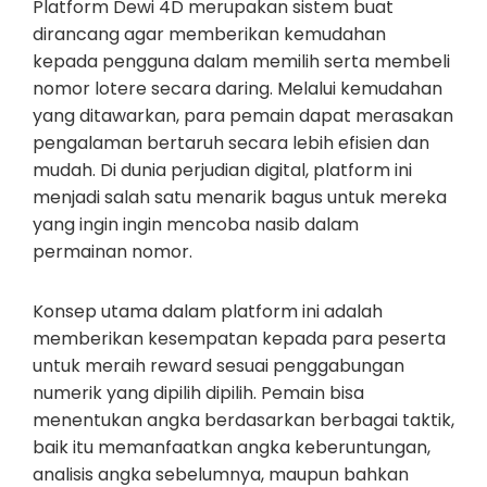
Platform Dewi 4D merupakan sistem buat
dirancang agar memberikan kemudahan
kepada pengguna dalam memilih serta membeli
nomor lotere secara daring. Melalui kemudahan
yang ditawarkan, para pemain dapat merasakan
pengalaman bertaruh secara lebih efisien dan
mudah. Di dunia perjudian digital, platform ini
menjadi salah satu menarik bagus untuk mereka
yang ingin ingin mencoba nasib dalam
permainan nomor.
Konsep utama dalam platform ini adalah
memberikan kesempatan kepada para peserta
untuk meraih reward sesuai penggabungan
numerik yang dipilih dipilih. Pemain bisa
menentukan angka berdasarkan berbagai taktik,
baik itu memanfaatkan angka keberuntungan,
analisis angka sebelumnya, maupun bahkan