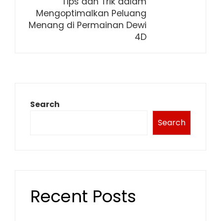
Tips dan Trik dalam
Mengoptimalkan Peluang
Menang di Permainan Dewi
4D
Search
Search
Recent Posts