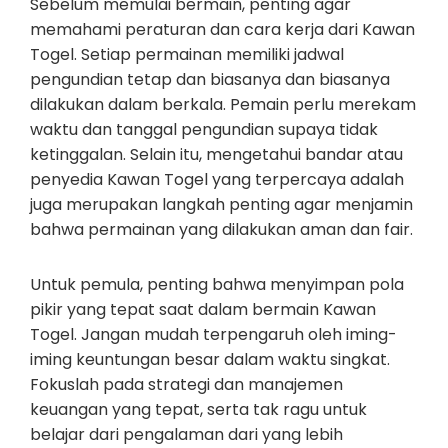
Sebelum memulai bermain, penting agar
memahami peraturan dan cara kerja dari Kawan
Togel. Setiap permainan memiliki jadwal
pengundian tetap dan biasanya dan biasanya
dilakukan dalam berkala. Pemain perlu merekam
waktu dan tanggal pengundian supaya tidak
ketinggalan. Selain itu, mengetahui bandar atau
penyedia Kawan Togel yang terpercaya adalah
juga merupakan langkah penting agar menjamin
bahwa permainan yang dilakukan aman dan fair.
Untuk pemula, penting bahwa menyimpan pola
pikir yang tepat saat dalam bermain Kawan
Togel. Jangan mudah terpengaruh oleh iming-
iming keuntungan besar dalam waktu singkat.
Fokuslah pada strategi dan manajemen
keuangan yang tepat, serta tak ragu untuk
belajar dari pengalaman dari yang lebih