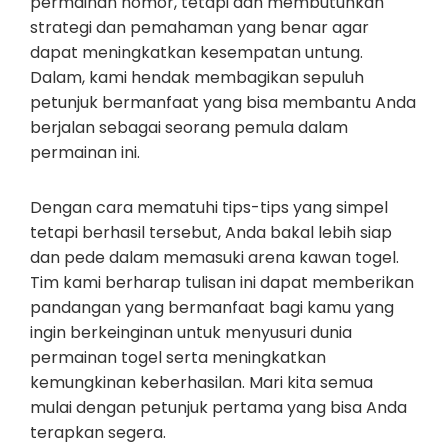
permainan nomor, tetapi dan membutuhkan
strategi dan pemahaman yang benar agar
dapat meningkatkan kesempatan untung.
Dalam, kami hendak membagikan sepuluh
petunjuk bermanfaat yang bisa membantu Anda
berjalan sebagai seorang pemula dalam
permainan ini.
Dengan cara mematuhi tips-tips yang simpel
tetapi berhasil tersebut, Anda bakal lebih siap
dan pede dalam memasuki arena kawan togel.
Tim kami berharap tulisan ini dapat memberikan
pandangan yang bermanfaat bagi kamu yang
ingin berkeinginan untuk menyusuri dunia
permainan togel serta meningkatkan
kemungkinan keberhasilan. Mari kita semua
mulai dengan petunjuk pertama yang bisa Anda
terapkan segera.