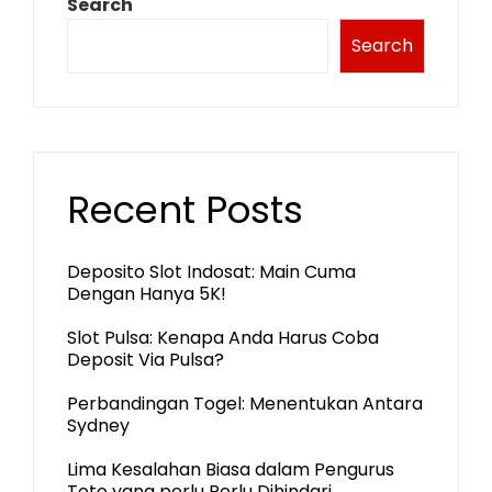
Search
Search
Recent Posts
Deposito Slot Indosat: Main Cuma
Dengan Hanya 5K!
Slot Pulsa: Kenapa Anda Harus Coba
Deposit Via Pulsa?
Perbandingan Togel: Menentukan Antara
Sydney
Lima Kesalahan Biasa dalam Pengurus
Toto yang perlu Perlu Dihindari