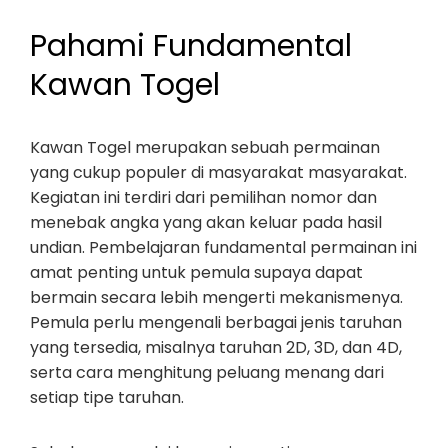
Pahami Fundamental
Kawan Togel
Kawan Togel merupakan sebuah permainan
yang cukup populer di masyarakat masyarakat.
Kegiatan ini terdiri dari pemilihan nomor dan
menebak angka yang akan keluar pada hasil
undian. Pembelajaran fundamental permainan ini
amat penting untuk pemula supaya dapat
bermain secara lebih mengerti mekanismenya.
Pemula perlu mengenali berbagai jenis taruhan
yang tersedia, misalnya taruhan 2D, 3D, dan 4D,
serta cara menghitung peluang menang dari
setiap tipe taruhan.