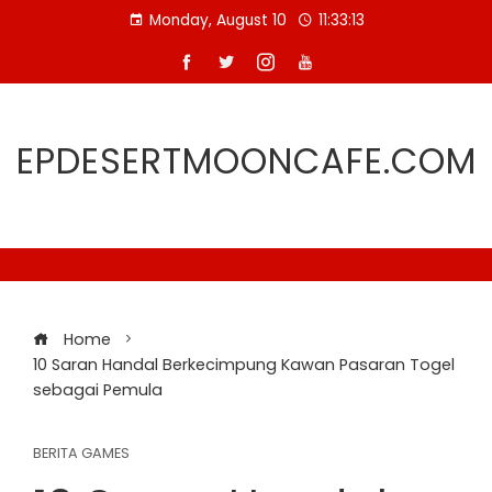
Skip
Monday, August 10
11:33:14
to
content
EPDESERTMOONCAFE.COM
Home
10 Saran Handal Berkecimpung Kawan Pasaran Togel
sebagai Pemula
BERITA GAMES