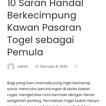
10 Saran Handal
Berkecimpung
Kawan Pasaran
Togel sebagai
Pemula
admin
February 8, 2026
Bagi yang baru memulai yang ingin berharap
untuk mencoba peruntungan di dunia kawan
togel, mengetahui cara bermain dengan benar
sangatlah penting. Permainan togel bukan hanya