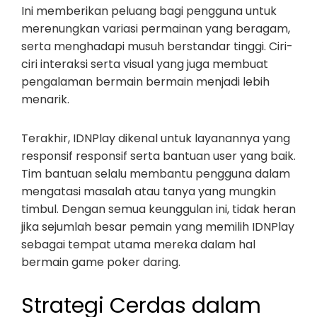
Ini memberikan peluang bagi pengguna untuk
merenungkan variasi permainan yang beragam,
serta menghadapi musuh berstandar tinggi. Ciri-
ciri interaksi serta visual yang juga membuat
pengalaman bermain bermain menjadi lebih
menarik.
Terakhir, IDNPlay dikenal untuk layanannya yang
responsif responsif serta bantuan user yang baik.
Tim bantuan selalu membantu pengguna dalam
mengatasi masalah atau tanya yang mungkin
timbul. Dengan semua keunggulan ini, tidak heran
jika sejumlah besar pemain yang memilih IDNPlay
sebagai tempat utama mereka dalam hal
bermain game poker daring.
Strategi Cerdas dalam