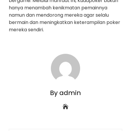
bergame. Melalui manfaat ini, Kudapoker bukan
hanya menambah kenikmatan pemainnya
namun dan mendorong mereka agar selalu
bermain dan meningkatkan keterampilan poker
mereka sendiri.
By admin