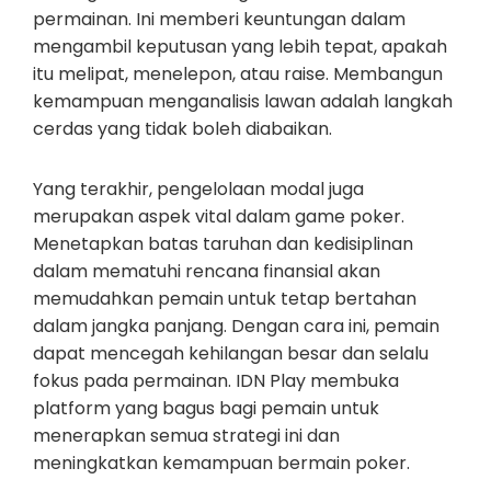
permainan. Ini memberi keuntungan dalam
mengambil keputusan yang lebih tepat, apakah
itu melipat, menelepon, atau raise. Membangun
kemampuan menganalisis lawan adalah langkah
cerdas yang tidak boleh diabaikan.
Yang terakhir, pengelolaan modal juga
merupakan aspek vital dalam game poker.
Menetapkan batas taruhan dan kedisiplinan
dalam mematuhi rencana finansial akan
memudahkan pemain untuk tetap bertahan
dalam jangka panjang. Dengan cara ini, pemain
dapat mencegah kehilangan besar dan selalu
fokus pada permainan. IDN Play membuka
platform yang bagus bagi pemain untuk
menerapkan semua strategi ini dan
meningkatkan kemampuan bermain poker.