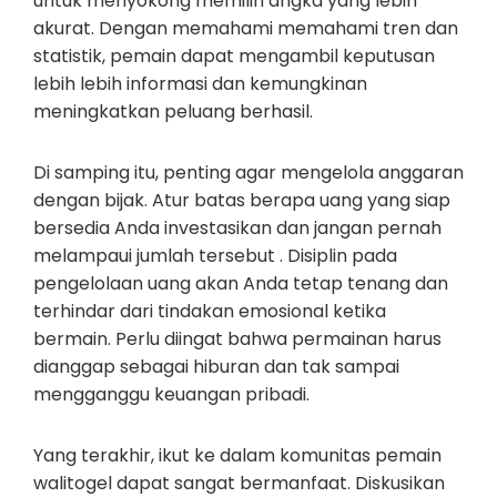
untuk menyokong memilih angka yang lebih
akurat. Dengan memahami memahami tren dan
statistik, pemain dapat mengambil keputusan
lebih lebih informasi dan kemungkinan
meningkatkan peluang berhasil.
Di samping itu, penting agar mengelola anggaran
dengan bijak. Atur batas berapa uang yang siap
bersedia Anda investasikan dan jangan pernah
melampaui jumlah tersebut . Disiplin pada
pengelolaan uang akan Anda tetap tenang dan
terhindar dari tindakan emosional ketika
bermain. Perlu diingat bahwa permainan harus
dianggap sebagai hiburan dan tak sampai
mengganggu keuangan pribadi.
Yang terakhir, ikut ke dalam komunitas pemain
walitogel dapat sangat bermanfaat. Diskusikan