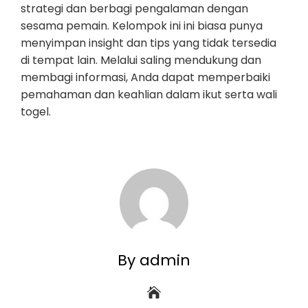
strategi dan berbagi pengalaman dengan
sesama pemain. Kelompok ini ini biasa punya
menyimpan insight dan tips yang tidak tersedia
di tempat lain. Melalui saling mendukung dan
membagi informasi, Anda dapat memperbaiki
pemahaman dan keahlian dalam ikut serta wali
togel.
By admin