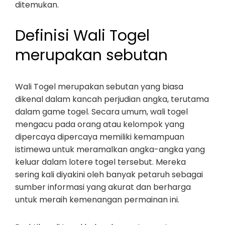
ditemukan.
Definisi Wali Togel
merupakan sebutan
Wali Togel merupakan sebutan yang biasa
dikenal dalam kancah perjudian angka, terutama
dalam game togel. Secara umum, wali togel
mengacu pada orang atau kelompok yang
dipercaya dipercaya memiliki kemampuan
istimewa untuk meramalkan angka-angka yang
keluar dalam lotere togel tersebut. Mereka
sering kali diyakini oleh banyak petaruh sebagai
sumber informasi yang akurat dan berharga
untuk meraih kemenangan permainan ini.