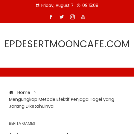
Skip
Friday, August 7
09:15:08
to
content
EPDESERTMOONCAFE.COM
Home
Mengungkap Metode Efektif Penjaga Togel yang
Jarang Diketahuinya
BERITA GAMES