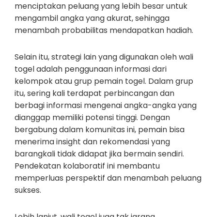
menciptakan peluang yang lebih besar untuk
mengambil angka yang akurat, sehingga
menambah probabilitas mendapatkan hadiah.
Selain itu, strategi lain yang digunakan oleh wali
togel adalah penggunaan informasi dari
kelompok atau grup pemain togel. Dalam grup
itu, sering kali terdapat perbincangan dan
berbagi informasi mengenai angka-angka yang
dianggap memiliki potensi tinggi. Dengan
bergabung dalam komunitas ini, pemain bisa
menerima insight dan rekomendasi yang
barangkali tidak didapat jika bermain sendiri.
Pendekatan kolaboratif ini membantu
memperluas perspektif dan menambah peluang
sukses.
Lebih lanjut, wali togel juga tak jarang