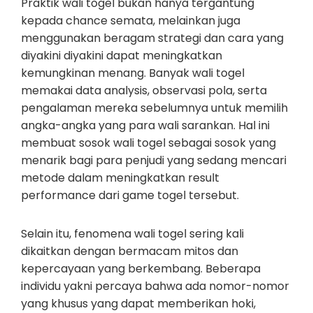
Praktik wali togel bukan hanya tergantung
kepada chance semata, melainkan juga
menggunakan beragam strategi dan cara yang
diyakini diyakini dapat meningkatkan
kemungkinan menang. Banyak wali togel
memakai data analysis, observasi pola, serta
pengalaman mereka sebelumnya untuk memilih
angka-angka yang para wali sarankan. Hal ini
membuat sosok wali togel sebagai sosok yang
menarik bagi para penjudi yang sedang mencari
metode dalam meningkatkan result
performance dari game togel tersebut.
Selain itu, fenomena wali togel sering kali
dikaitkan dengan bermacam mitos dan
kepercayaan yang berkembang. Beberapa
individu yakni percaya bahwa ada nomor-nomor
yang khusus yang dapat memberikan hoki,