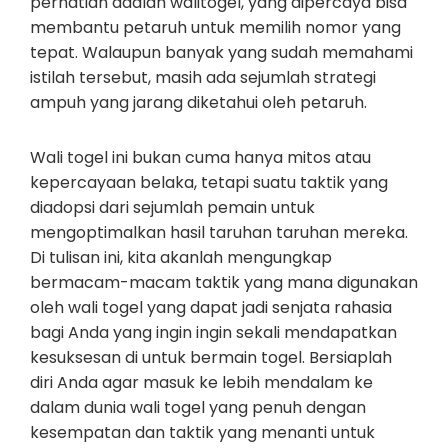
perhatian adalah walitogel, yang dipercaya bisa
membantu petaruh untuk memilih nomor yang
tepat. Walaupun banyak yang sudah memahami
istilah tersebut, masih ada sejumlah strategi
ampuh yang jarang diketahui oleh petaruh.
Wali togel ini bukan cuma hanya mitos atau
kepercayaan belaka, tetapi suatu taktik yang
diadopsi dari sejumlah pemain untuk
mengoptimalkan hasil taruhan taruhan mereka.
Di tulisan ini, kita akanlah mengungkap
bermacam-macam taktik yang mana digunakan
oleh wali togel yang dapat jadi senjata rahasia
bagi Anda yang ingin ingin sekali mendapatkan
kesuksesan di untuk bermain togel. Bersiaplah
diri Anda agar masuk ke lebih mendalam ke
dalam dunia wali togel yang penuh dengan
kesempatan dan taktik yang menanti untuk