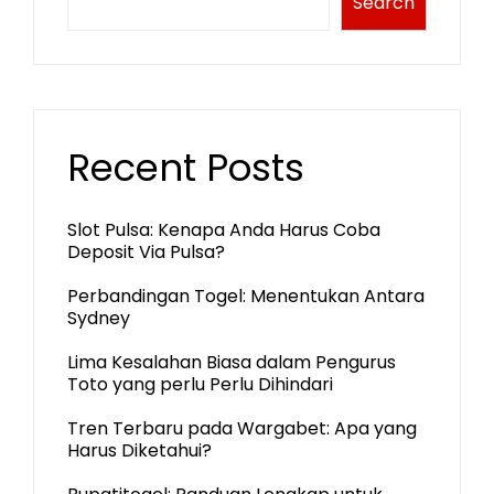
Search
Recent Posts
Slot Pulsa: Kenapa Anda Harus Coba
Deposit Via Pulsa?
Perbandingan Togel: Menentukan Antara
Sydney
Lima Kesalahan Biasa dalam Pengurus
Toto yang perlu Perlu Dihindari
Tren Terbaru pada Wargabet: Apa yang
Harus Diketahui?